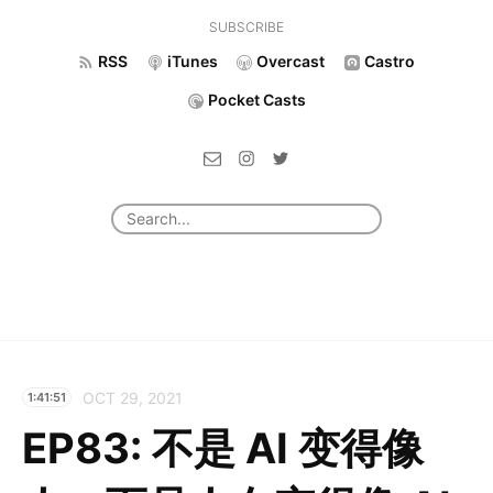
SUBSCRIBE
RSS
iTunes
Overcast
Castro
Pocket Casts
OCT 29, 2021
1:41:51
EP83: 不是 AI 变得像