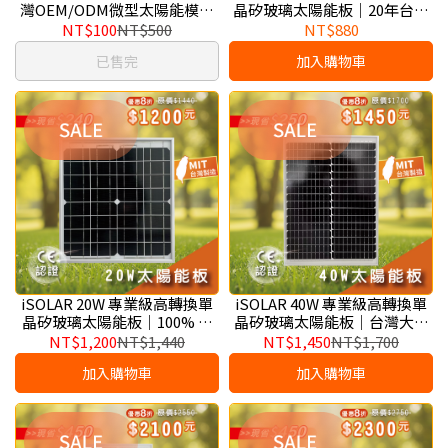
灣OEM/ODM微型太陽能模組
晶矽玻璃太陽能板｜20年台灣
製造商｜IoT・感測器・GPS・
大廠製造、物聯網 IoT 與智慧
NT$100
NT$500
NT$880
離網設備供電應用
農業首選
已售完
加入購物車
iSOLAR 20W 專業級高轉換單
iSOLAR 40W 專業級高轉換單
晶矽玻璃太陽能板｜100% 台
晶矽玻璃太陽能板｜台灣大廠
灣製造、工業級無線感測與戶
製造、戶外無線監視器與獨立
NT$1,200
NT$1,440
NT$1,450
NT$1,700
外微型電力核心
儲能系統黃金規格
加入購物車
加入購物車