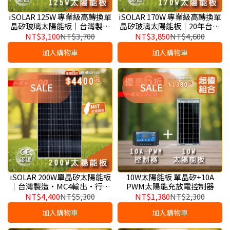
iSOLAR 125W 專業級高轉換單
iSOLAR 170W 專業級高轉換單
晶矽玻璃太陽能板｜台灣製造
晶矽玻璃太陽能板｜20年台灣
20 年大廠、中大型離網儲能與
在地大廠、大功率行動充電站
NT$3,100
NT$3,700
NT$3,850
NT$4,600
露營車 RV 供電核心
與商業離網綠能系統核心
加入購物車
加入購物車
iSOLAR 200W單晶矽太陽能板
10W太陽能板 單晶矽+10A
｜台灣製造・MC4輸出・行動
PWM太陽能充放電控制器
電站／露營車／離網供電適用
NT$4,400
NT$5,300
NT$1,380
NT$2,300
加入購物車
加入購物車