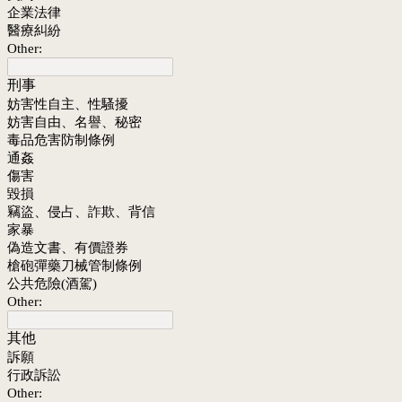
企業法律
醫療糾紛
Other:
刑事
妨害性自主、性騷擾
妨害自由、名譽、秘密
毒品危害防制條例
通姦
傷害
毀損
竊盜、侵占、詐欺、背信
家暴
偽造文書、有價證券
槍砲彈藥刀械管制條例
公共危險(酒駕)
Other:
其他
訴願
行政訴訟
Other: