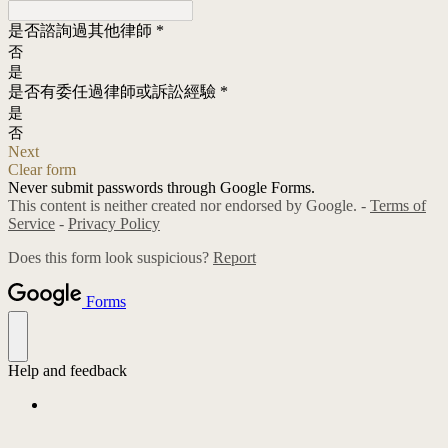
是否諮詢過其他律師
*
否
是
是否有委任過律師或訴訟經驗
*
是
否
Next
Clear form
Never submit passwords through Google Forms.
This content is neither created nor endorsed by Google. -
Terms of
Service
-
Privacy Policy
Does this form look suspicious?
Report
Forms
Help and feedback