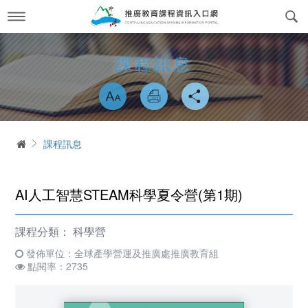
跳
到
主
要
內
最新消息
News
課程訊息
容
略過字型切換
關於我們
About us
課程訊息
交通方式
Course Information
首頁
課程訊息
政府委訓與企業合作
簡介
CWork Together
表單下載
工作團隊
Download
AI人工智慧STEAM科學夏令營(第1期)
線上繳費
學習環境介紹
Online Payment
課程分類：
科學營
場地租借
常見問答Q&A
發佈單位：全球產學營運及推廣處推廣教育組
reservation
點閱率：2735
會員專區
Login