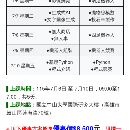
7/6 星期一
●
影像辨識
●
兩足機器人
●
生成式AI
●
拋物線模擬
7/7 星期二
●
文字圖像生成
●投石車製作
●無人商店
7/8 星期三
●四足機器人
●無人車
7/9 星期四
●機器人組裝
●
機器人競賽
●基礎
Python
●Python
7/10 星期五
●
程式介紹
●
程式競賽
115年7月6日 至 7月10日，09:00至1
▌上課時間：
7:00，共5天。
國立中山大學國際研究大樓（高雄市
▌上課地點：
鼓山區蓮海路70號）
優惠價$8,500元
，
※ 以下優惠方案皆享
限擇一