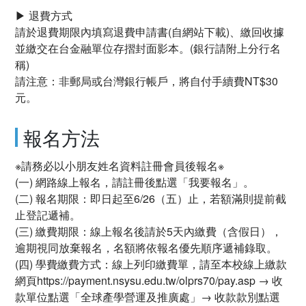
▶ 退費方式
請於退費期限內填寫退費申請書(自網站下載)、繳回收據
並繳交在台金融單位存摺封面影本。(銀行請附上分行名
稱)
請注意：非郵局或台灣銀行帳戶，將自付手續費NT$30
元。
報名方法
※請務必以小朋友姓名資料註冊會員後報名※
(一) 網路線上報名，請註冊後點選「我要報名」。
(二) 報名期限：即日起至6/26（五）止，若額滿則提前截
止登記遞補。
(三) 繳費期限：線上報名後請於5天內繳費（含假日），
逾期視同放棄報名，名額將依報名優先順序遞補錄取。
(四) 學費繳費方式：線上列印繳費單，請至本校線上繳款
網頁https://payment.nsysu.edu.tw/olprs70/pay.asp → 收
款單位點選「全球產學營運及推廣處」→ 收款款別點選