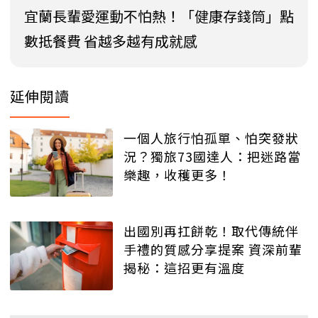
宜蘭長輩愛運動不怕熱！「健康存錢筒」點
數抵餐費 省越多越有成就感
延伸閱讀
一個人旅行怕孤單、怕突發狀
況？獨旅73國達人：把迷路當
樂趣，收穫更多！
出國別再扛餅乾！取代傳統伴
手禮的質感分享提案 資深前輩
揭秘：這招更有溫度