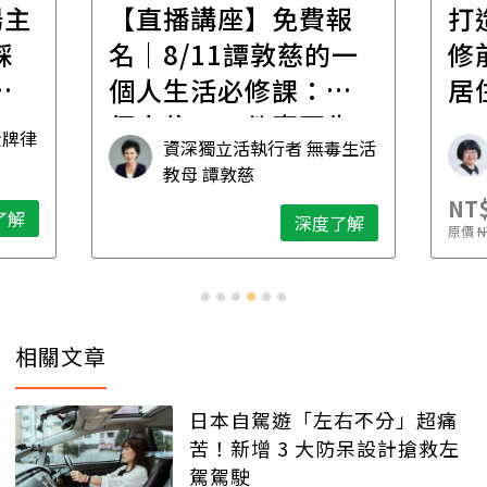
報
打造安心住的家｜裝
財
一
修前必懂！住到老的
產
一
居住規劃全攻略
先
毒生活
林黛羚
NT$2,900
NT$
深度了解
了解
原價
NT$5,600
原價
N
相關文章
日本自駕遊「左右不分」超痛
苦！新增 3 大防呆設計搶救左
駕駕駛