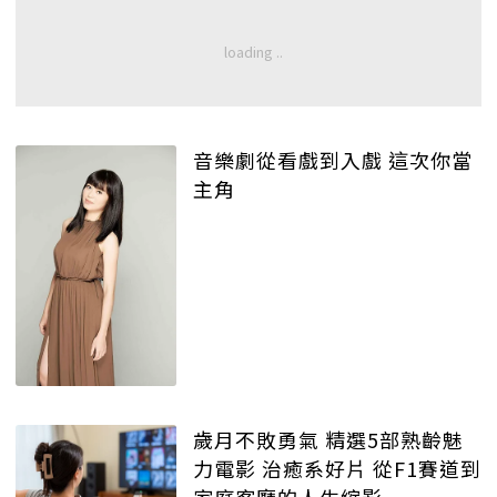
音樂劇從看戲到入戲 這次你當
主角
歲月不敗勇氣 精選5部熟齡魅
力電影 治癒系好片 從F1賽道到