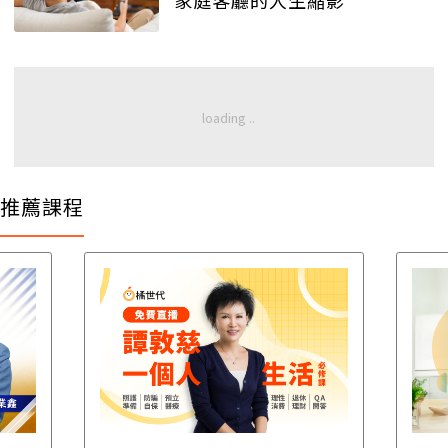
家庭客廳的人生縮影
推薦課程
遺