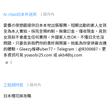
Ai-chan日本外送茶
1 個月內
愛醬の夜戀館提供日本本地出張服務，短期出勤的素人女孩
全為本人實拍，採完全預約制，無需訂金、僅收現金，見到
女孩前不會產生任何費用，外國客人也OK、不懂日文也沒
問題，只要告訴我們你的喜好與預算，就能為你安排最合適
的體驗。Gleezy搜尋uber77，Telegram：@R300687，更
多資訊可見 yoasobi25.com 或 akb48bj.com
0
工程師阿哲
1 個月內
日本櫻花妹攻略