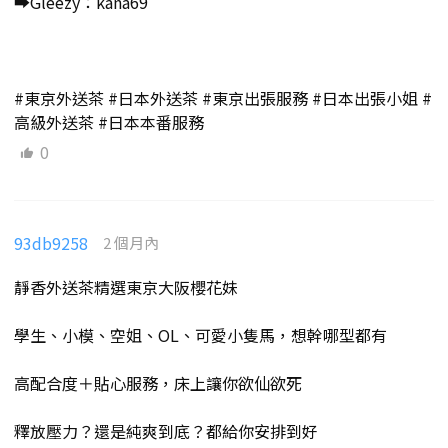
➡️Gleezy：kana69
#東京外送茶 #日本外送茶 #東京出張服務 #日本出張小姐 #
高級外送茶 #日本本番服務
0
93db9258
2 個月內
靜香外送茶精選東京大阪櫻花妹
學生、小模、空姐、OL、可愛小隻馬，想幹哪型都有
高配合度＋貼心服務，床上讓你欲仙欲死
釋放壓力？還是純爽到底？都給你安排到好