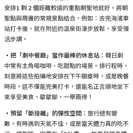
安排
1 到 2 個
距離較遠的重點朝聖地就好。將朝
聖點與周邊的常規景點結合，例如：去完海濱車
站打卡後，就在附近的溫泉街漫步放鬆，享受慢
活步調。
•把「劇中餐廳」當作最棒的休息站：
韓日劇
中常有主角喝咖啡、吃甜點的場景。排行程時，
刻意將這些拍攝地安排在下午腿痠時，或是晚餐
時段。這不僅能完美打卡，還能名正言順地坐下
來享受美食、歇歇腳，一舉兩得！
•預留「斷捨離」的彈性空間：
旅行總有變
數，有時遇到天氣不佳，或是當天體力真的吃不