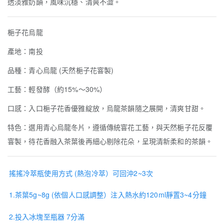
透淡雅奶韻，風味沉穩、清爽不澀。
梔子花烏龍
產地：南投
品種：青心烏龍 (天然梔子花窨製)
工藝：輕發酵（約15%～30%）
口感：入口梔子花香優雅綻放，烏龍茶韻隨之展開，清爽甘甜。
特色：選用青心烏龍冬片，遵循傳統窨花工藝，與天然梔子花反覆
窨製，待花香融入茶葉後再細心剔除花朵，呈現清新柔和的茶韻。
搖搖冷萃瓶使用方式 (熱泡冷萃）可回沖2~3次
1.茶葉5g~8g (依個人口感調整）注入熱水約120ml靜置3~4分鐘
2.投入冰塊至瓶器 7分滿