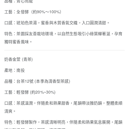
品種：青心烏龍
工藝：全發酵（約90%～100%）
口感：琥珀色茶湯，蜜香與木質香氣交織，入口圓潤清甜。
特色：茶園採友善栽培環境，以自然生態吸引小綠葉蟬著涎，孕育
獨特蜜香風味。
奶香金萱 (青茶)
產地：南投
品種：台茶12號 (本季為清香型茶感)
工藝：輕發酵 (約20%~30%)
口感：茶感溫潤，伴隨柔和熟果甜香，尾韻帶淡雅奶韻，整體柔順
清爽。
特色：輕發酵製作，茶感清晰明亮，伴隨柔和熟果氣息展開，尾韻