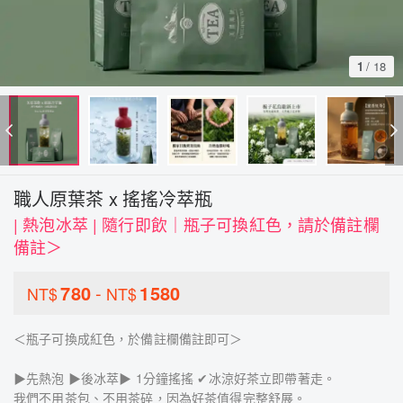
1
/
18
職人原葉茶 x 搖搖冷萃瓶
| 熱泡冰萃 | 隨行即飲｜瓶子可換紅色，請於備註欄
備註＞
780
-
1580
NT$
NT$
＜瓶子可換成紅色，於備註欄備註即可＞
▶先熱泡 ▶後冰萃▶ 1分鐘搖搖 ✔冰涼好茶立即帶著走。
我們不用茶包、不用茶碎，因為好茶值得完整舒展。