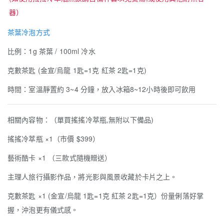
器）
茶葉冷泡方式
比例：1g 茶葉 / 100ml 冷水
克數茶匙 (金宣/烏龍 1匙=1克 紅茶 2匙=1克)
時間：室溫靜置約 3~4 分鐘，放入冰箱8~12小時後即可飲用
相關內容物：（單買搖搖冷萃瓶,無附以下備品)
搖搖冷萃瓶 ×1（市價 $399）
藝術酷卡 ×1 （三款式隨機贈送）
主理人旅行攝影作品，將光影與風景收藏於卡片之上。
克數茶匙 ×1 (金宣/烏龍 1匙=1克 紅茶 2匙=1克）份量俐落好掌
握，沖泡更有儀式感。