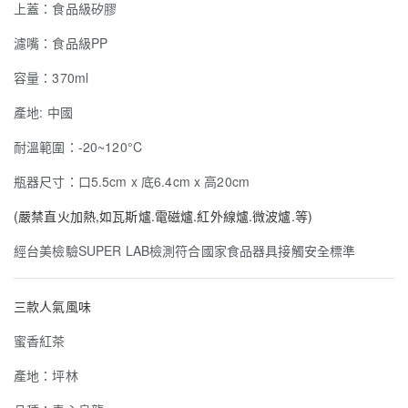
上蓋：食品級矽膠
濾嘴：食品級PP
容量：370ml
產地: 中國
耐溫範圍：-20~120°C
瓶器尺寸：口5.5cm x 底6.4cm x 高20cm
(嚴禁直火加熱,如瓦斯爐.電磁爐.紅外線爐.微波爐.等)
經台美檢驗SUPER LAB檢測符合國家食品器具接觸安全標準
三款人氣風味
蜜香紅茶
產地：坪林