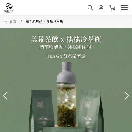
職人原葉茶 x 搖搖冷萃瓶
首頁