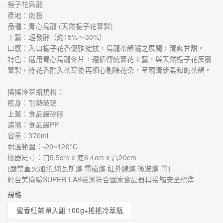
梔子花烏龍
產地：南投
品種：青心烏龍 (天然梔子花窨製)
工藝：輕發酵（約15%～30%）
口感：入口梔子花香優雅綻放，烏龍茶韻隨之展開，清爽甘甜。
特色：選用青心烏龍冬片，遵循傳統窨花工藝，與天然梔子花反覆
窨製，待花香融入茶葉後再細心剔除花朵，呈現清新柔和的茶韻。
搖搖冷萃瓶規格：
瓶身：耐熱玻璃
上蓋：食品級矽膠
濾嘴：食品級PP
容量：370ml
耐溫範圍：-20~120°C
瓶器尺寸：口5.5cm x 底6.4cm x 高20cm
(嚴禁直火加熱,如瓦斯爐.電磁爐.紅外線爐.微波爐.等)
經台美檢驗SUPER LAB檢測符合國家食品器具接觸安全標準
規格
蜜香紅茶單入組 100g+搖搖冷萃瓶