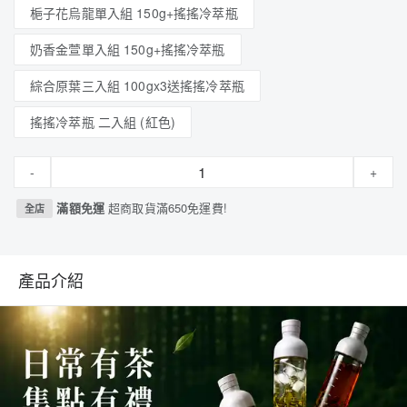
梔子花烏龍單入組 150g+搖搖冷萃瓶
奶香金萱單入組 150g+搖搖冷萃瓶
綜合原葉三入組 100gx3送搖搖冷萃瓶
搖搖冷萃瓶 二入組 (紅色)
-
+
滿額免運
超商取貨滿650免運費!
全店
產品介紹