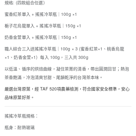
規格: (四款組合任選）
蜜香紅茶單入 + 搖搖冷萃瓶｜100g ×1
梔子花烏龍單入 + 搖搖冷萃瓶｜150g ×1
奶香金萱單入 + 搖搖冷萃瓶｜150g ×1
職人綜合三入送搖搖冷萃瓶｜100g × 3 (蜜香紅茶×1、桃香烏龍
×1、奶香金萱×1）每入 100g，三入共 300g
以低溫、循序的烘焙曲線，凝住茶菁的清香，帶出圓潤回甘；熱泡
茶香飽滿，冷泡清爽甘甜、尾韻乾淨的台灣茶本味。
嚴選台灣原葉，經 TAF 520項農藥檢測，符合國家安全標準，安心
品味原葉好茶。
搖搖冷萃瓶規格：
瓶身：耐熱玻璃