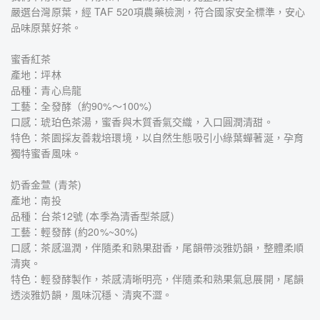
嚴選台灣原葉，經 TAF 520項農藥檢測，符合國家安全標準，安心
品味原葉好茶。
蜜香紅茶
產地：坪林
品種：青心烏龍
工藝：全發酵（約90%～100%）
口感：琥珀色茶湯，蜜香與木質香氣交織，入口圓潤清甜。
特色：茶園採友善栽培環境，以自然生態吸引小綠葉蟬著涎，孕育
獨特蜜香風味。
奶香金萱 (青茶)
產地：南投
品種：台茶12號 (本季為清香型茶感)
工藝：輕發酵 (約20%~30%)
口感：茶感溫潤，伴隨柔和熟果甜香，尾韻帶淡雅奶韻，整體柔順
清爽。
特色：輕發酵製作，茶感清晰明亮，伴隨柔和熟果氣息展開，尾韻
透淡雅奶韻，風味沉穩、清爽不澀。