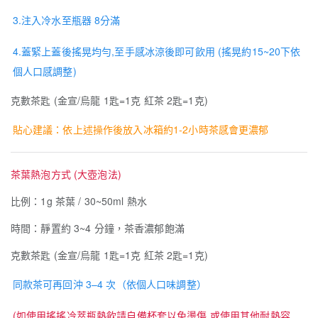
3.注入冷水至瓶器 8分滿
4.蓋緊上蓋後搖晃均勻,至手感冰涼後即可飲用 (搖晃約15~20下依
個人口感調整)
克數茶匙 (金宣/烏龍 1匙=1克 紅茶 2匙=1克)
貼心建議：依上述操作後放入冰箱約1-2小時茶感會更濃郁
茶葉熱泡方式 (大壺泡法)
比例：1g 茶葉 / 30~50ml 熱水
時間：靜置約 3~4 分鐘，茶香濃郁飽滿
克數茶匙 (金宣/烏龍 1匙=1克 紅茶 2匙=1克)
同款茶可再回沖 3–4 次（依個人口味調整）
(如使用搖搖冷萃瓶熱飲請自備杯套以免燙傷,或使用其他耐熱容