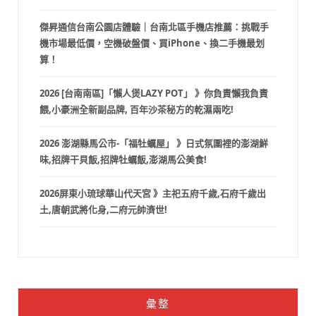
傑昇通信台南公園店體驗｜台南北區手機店推薦：挑戰手
機市場最低價，空機破盤價、買iPhone、換二手機最划
算！
2026 [台南南區]「懶人煲LAZY POT」 》你負責懶我負責
餵,小豪洲全新副品牌, 百年沙茶秘方的乾濕兩吃!
2026 澎湖縣馬公市-「福牡蠣屋」 》日式氛圍裡的澎湖鮮
味,招牌干貝飯,招牌牡蠣飯,澎湖馬公美食!
2026屏東小琉球華山代天宮 》主祀五府千歲,石府千歲出
土,唐朝武將化身,二府元帥濟世!
彙整