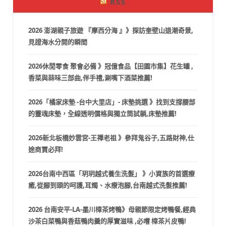
RSS
2026 澎湖親子旅遊 『摩西分海 』》探訪奎壁山退潮奇景,
見證海水分開的瞬間
2026休閒零食 聚會必備 》冠億食品【田園市集】花生罐 ,
香菜與蒜味三部曲,伴手禮,涮嘴下酒菜推薦!
2026「橘家床墊 -台中大里店」- 床墊挑選 》找到支撐腰部
的靈魂床墊，全線透明價格與獨立筒試躺,床墊推薦!
2026新北板橋妙雲宮-王禪老祖 》參拜鬼谷子,五路財神,仕
途商賈必拜!
2026台南中西區「玥玥越式養生洗髮」 》小資族的首選療
癒,從腳到頭的呵護,耳燭、水療泡腳,台南越式洗髮推薦!
2026 台南安平-LA-墨川樟茶烤鴨》母親節限定烤鴨餐,經典
沙茶白菜鴨與香菇鴨肉羹的厚實滋味 ,必嚐 樟茶片皮鴨!