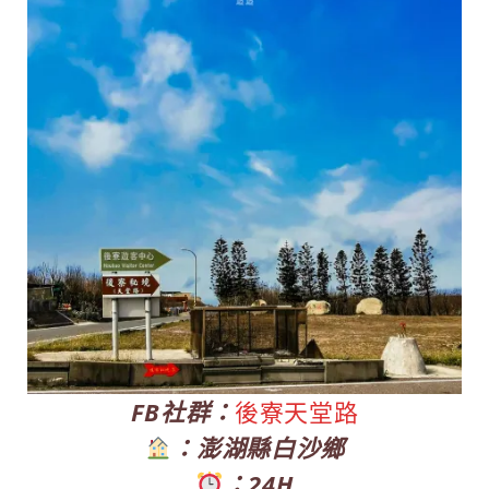
FB社群：
後寮天堂路
：澎湖縣白沙鄉
：24H