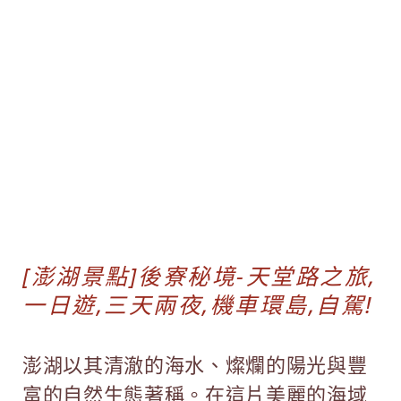
[澎湖景點]後寮秘境-天堂路之旅,
一日遊,三天兩夜,機車環島,自駕!
澎湖以其清澈的海水、燦爛的陽光與豐
富的自然生態著稱。在這片美麗的海域