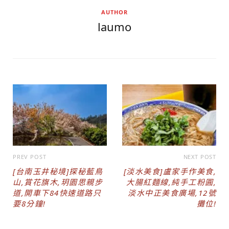
AUTHOR
laumo
PREV POST
NEXT POST
[台南玉井秘境]探秘藍鳥
[淡水美食]盧家手作美食,
山,賞花旗木,玥園思親步
大腸紅麵線,純手工粉圓,
道,開車下84快速道路只
淡水中正美食廣場,12號
要8分鐘!
攤位!