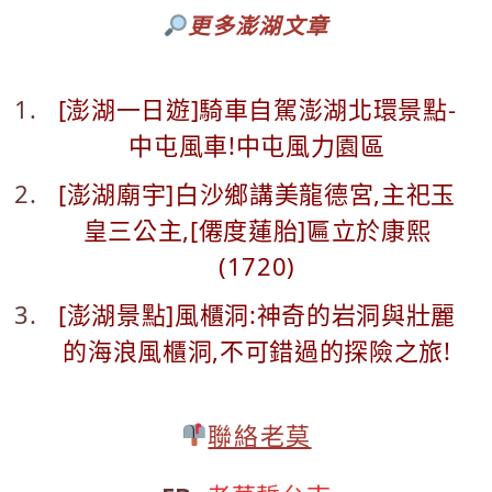
更多澎湖文章
[澎湖一日遊]騎車自駕澎湖北環景點-
中屯風車!中屯風力園區
[澎湖廟宇]白沙鄉講美龍德宮,主祀玉
皇三公主,[僊度蓮胎]匾立於康熙
(1720)
[澎湖景點]風櫃洞:神奇的岩洞與壯麗
的海浪風櫃洞,不可錯過的探險之旅!
聯絡老莫