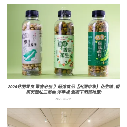
2026休閒零食 聚會必備 》冠億食品【田園市集】花生罐 ,香
菜與蒜味三部曲,伴手禮,涮嘴下酒菜推薦!
2026-06-11