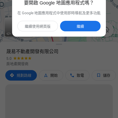
要開啟 Google 地圖應用程式嗎？
在 Google 地圖應用程式中使用即時導航及更多功能
繼續使用網頁版
繼續


晟易不動產開發有限公司
5.0
房地產開發商




規劃路線
開始
致電
儲存