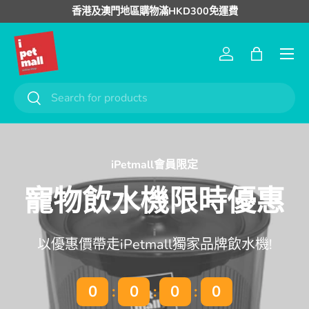
香港及澳門地區購物滿HKD300免運費
跳至內容
選單
登入
購物袋
搜尋
搜尋
iPetmall會員限定
寵物飲水機限時優惠
以優惠價帶走iPetmall獨家品牌飲水機!
0
0
0
0