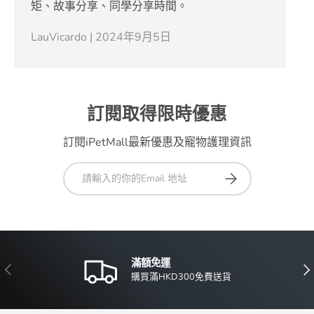
矩、故事分享、同學分享時間。
LauVicardo |
2024年9月5日
訂閱取得限時優惠
訂閱iPetMall最新優惠及寵物護理資訊
電郵
訂閱
滿額免運
上一頁
下
購買滿HKD300免費送貨