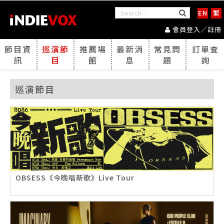
EN
繁
會員登入／註冊
節目資
巡演節
推薦場
最新消
常見問
訂單查
訊
目
館
息
題
詢
巡演節目
OBSESS《今晚唱新歌》Live Tour