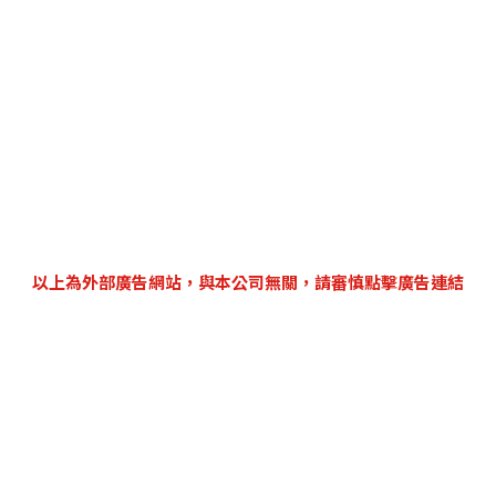
以上為外部廣告網站，與本公司無關，請審慎點擊廣告連結
|
關於iNDIEVOX
|
會員服務條款
|
隱私權政策
|
Cookie Preferences
|
票務服務單位：一定發股份有限公司／統一編號53550756
客服專線：+886 (02) 8793-3502
客服時間：週一 ~ 週五 13:30-18:00 (適逢國定假日暫停服務)