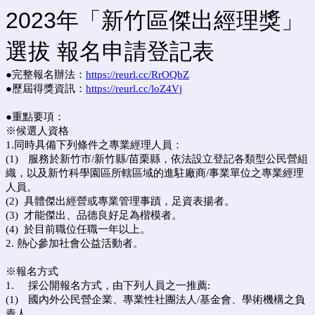
2023年「新竹區傑出經理獎」
選拔 報名申請登記表
●完整報名辦法：
https://reurl.cc/RrOQbZ
●歷屆得獎資訊：
https://reurl.cc/loZ4Vj
●重點要項：
※候選人資格
1.同時具備下列條件之專業經理人員：
(1)
服務於新竹市/新竹縣/苗栗縣，依法設立登記各類型公民營組
織，以及新竹科學園區所轄區域的進駐廠商/事業單位之專業經理
人員。
(2) 具體傑出經營或專業管理事蹟，足資表揚者。
(3) 才能傑出、品德良好足為楷模者。
(4) 於目前職位任職一年以上。
2. 熱心參加社會公益活動者。
※報名方式
1.
採公開報名方式，由下列人員之一推薦:
(1)
國內外公民營企業、專業性社團法人/基金會、學術機構之負
責人。