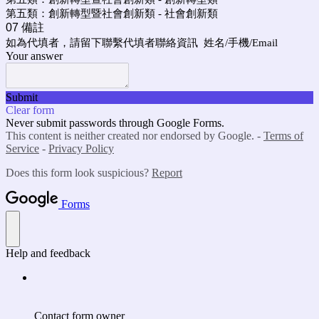
第五類：創新轉型暨社會創新類 - 社會創新類
07 備註
如為代填者，請留下聯繫代填者聯絡資訊 姓名/手機/Email
Your answer
Submit
Clear form
Never submit passwords through Google Forms.
This content is neither created nor endorsed by Google. -
Terms of
Service
-
Privacy Policy
Does this form look suspicious?
Report
Forms
Help and feedback
Contact form owner