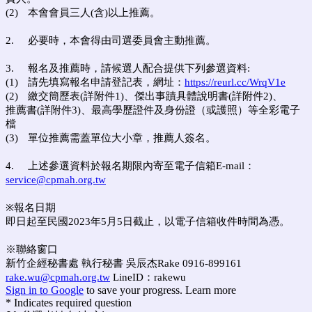
(2)
本會會員三人(含)以上推薦。
2.
必要時，本會得由司選委員會主動推薦。
3.
報名及推薦時，請候選人配合提供下列參選資料:
(1)
請先填寫報名申請登記表，網址：
https://reurl.cc/WrqV1e
(2)
繳交簡歷表(詳附件1)、傑出事蹟具體說明書(詳附件2)、
推薦書(詳附件3)、最高學歷證件及身份證（或護照）等全彩電子
檔
(3)
單位推薦需蓋單位大小章，推薦人簽名。
4.
上述參選資料於報名期限內寄至電子信箱E-mail：
service@cpmah.org.tw
※報名日期
即日起至民國2023年5月5日截止，以電子信箱收件時間為憑。
※聯絡窗口
新竹企經秘書處 執行秘書 吳辰杰Rake 0916-899161
rake.wu@cpmah.org.tw
LineID：rakewu
Sign in to Google
to save your progress.
Learn more
* Indicates required question