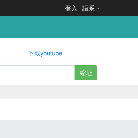
登入
語系
下載youtube
縮址