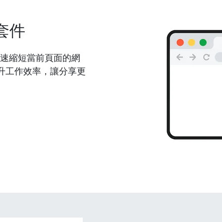
套件
能夠快速縮短當前頁面的網
升工作效率，讓分享更