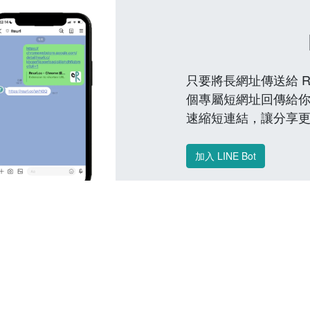
只要將長網址傳送給 Reu
個專屬短網址回傳給你
速縮短連結，讓分享
加入 LINE Bot
常見問題 FAQ