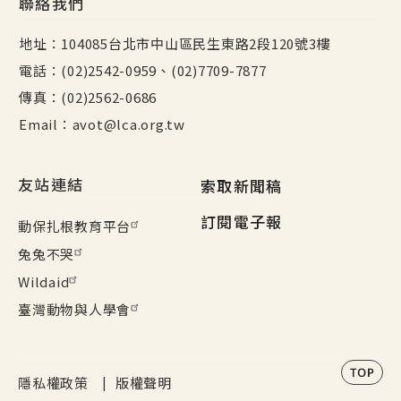
聯絡我們
地址：104085台北市中山區民生東路2段120號3樓
電話：(02)2542-0959、(02)7709-7877
傳真：(02)2562-0686
Email：avot@lca.org.tw
頁尾其他選單
友站連結
索取新聞稿
訂閱電子報
動保扎根教育平台
兔兔不哭
Wildaid
臺灣動物與人學會
政策
隱私權政策
版權聲明