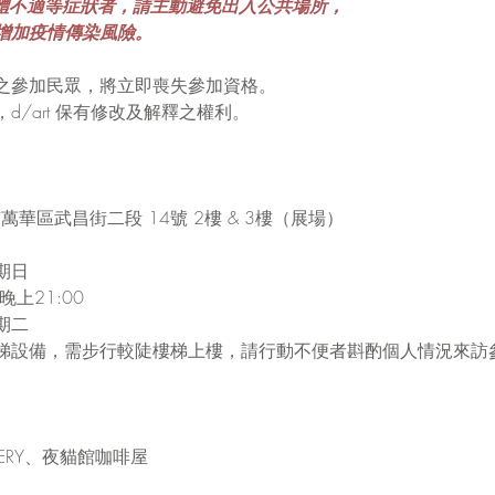
體不適等症狀者，請主動避免出入公共場所，
增加疫情傳染風險。
之參加民眾，將立即喪失參加資格。
d/art 保有修改及解釋之權利。
市萬華區武昌街二段 14號 2樓 & 3樓（展場）
期日
晚上21:00
期二
梯設備，需步行較陡樓梯上樓，請行動不便者斟酌個人情況來訪
ALLERY、夜貓館咖啡屋