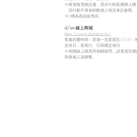
※展場無電梯設備，需步行較陡樓梯上樓
請行動不便者斟酌個人情況來訪參觀。
※2樓為商品販售區。
留言
d/art 線上商城
https://www.d-art-shop.tw/
客服回覆時間：星期一至星期五10:00－晚
定休日：星期六、日與國定假日
※
有關線上購買等相關疑問，請透過官網
撰寫留言......
與商城人員聯繫。
【Tiv 展覽商品到貨延期通
知】