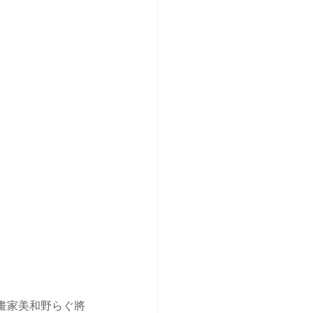
畫家美和野らぐ將