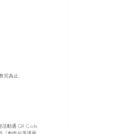
是售完為止
通 QR Code
e 領取『創作分享講座