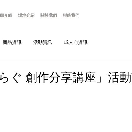
廊介紹
場地介紹
關於我們
聯絡我們
商品資訊
活動資訊
成人向資訊
らぐ 創作分享講座」活