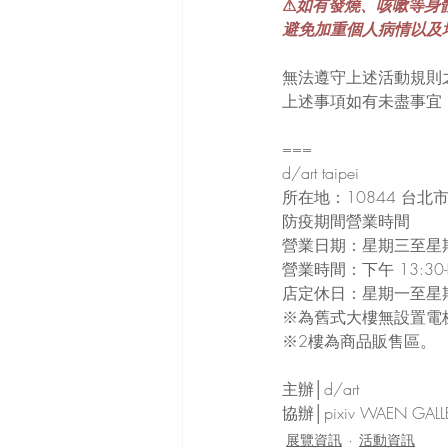
⚠
如有發燒、咳嗽等身
避免加重個人病情以及
無法遵守上述活動規則
上述事項如有未盡事宜，
===
d/art taipei
所在地：10844 台北
防疫期間營業時間
營業日期：星期三至星
營業時間：下午 13:30-
店定休日：星期一至星
※為舊式大樓無設置電
※2樓為商品販售區。
主辦│d/art
協辦│pixiv WAEN G
展覽資訊
活動資訊