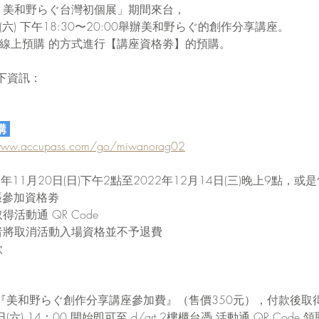
│美和野らぐ台灣初個展」期間來台，
日(六) 下午18:30〜20:00舉辦美和野らぐ的創作分享講座。
】線上預購 的方式進行【講座資格劵】的預購。
下資訊：
購 
/www.accupass.com/go/miwanorag02
年11月20日(日)下午2點至2022年12月14日(三)晚上9點，或
張參加資格劵
活動通 QR Code
者將取消活動入場資格並不予退費
款
『美和野らぐ創作分享講座參加費』（售價350元），付款後取得活動
日(六) 14：00 開始即可至 d/art 2樓櫃台憑 活動通 QR Cod