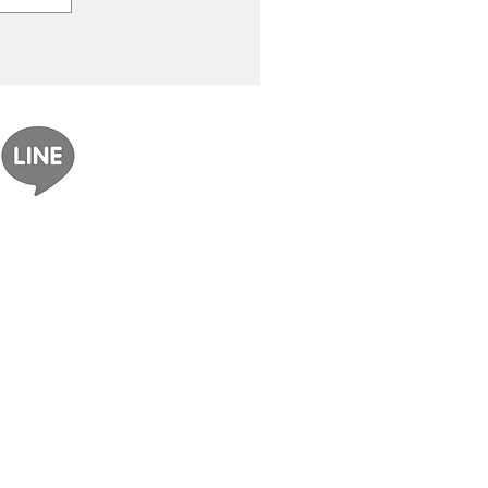
ereal｜gomzi畫集出版紀念
展覽資訊整理】