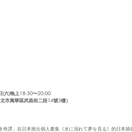
(六)晚上18:30〜20:00
i 3F(台北市萬華區武昌街二段14號3樓）
水奇譚」在日本推出個人畫集《水に溺れて夢を見る》的日本插