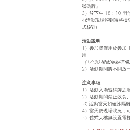
號碼牌』
3）於下午 18：10
4)活動現場報到時將
式核對)
活動說明
1）參加費僅用於參加 1
用。
（17:30 後因活動
2）活動期間將不開放
注意事項
1）活動入場號碼牌之
2）活動期間禁止飲食、
 3) 活動當天如確
4）當天依現場狀況，
5）舊式大樓無設置電