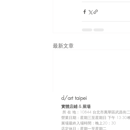
最新文章
d/art taipei
實體店鋪 &
展場
所
在 地：10
844 台北市萬華區武昌街二段
營業日期：星期三至星期日 下午 13:30-晚
展場最終入場時間：晚上20：30
店定休日：星期一至星期二