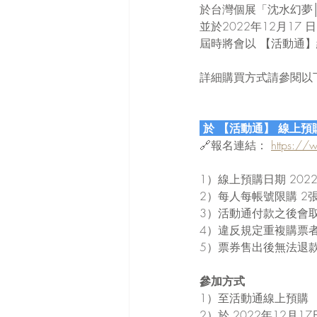
於台灣個展「沈水幻夢
並於2022年12月17 
屆時將會以 【活動通
詳細購買方式請參閱以
 於 【活動通】 線上預
🔗報名連結： 
https:/
1）線上預購日期 2022
2）每人每帳號限購 2
3）活動通付款之後會取得
4）違反規定重複購票
5）票券售出後無法退
參加方式
1）至活動通線上預購 
2）於 2022年12月17