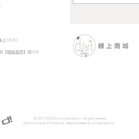
，
上18:00
的【
聯絡我們
】或LINE
「Fusion Impact｜岩本ゼロゴ
Eth
台灣初個展」展現にじさんじ
展【
豐富魅力的日本實力派畫師岩
本ゼロゴ首次台灣初個展
© 2017/2022 by d/visual asia inc. all rights reserved
d/art is a brand of d/visual inc. (tokyo) marketed by d/visual asia inc.