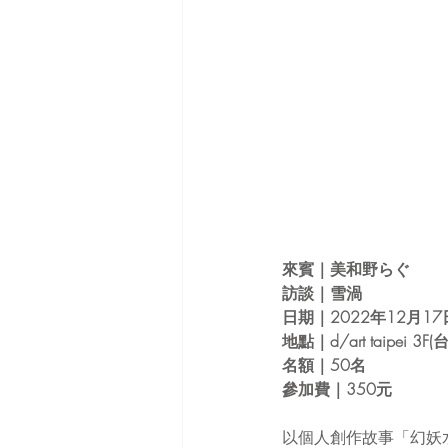
來賓｜美和野らぐ 
訪談｜雪渦
日期｜2022年12月17日
地點｜d/art taipe
名額｜50名
參加費｜350元
以個人創作故事「幻妖