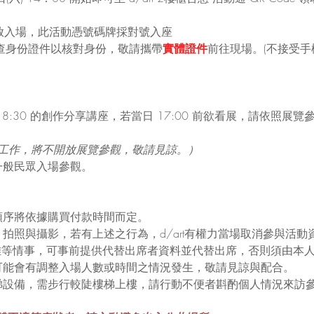
 開放入場，此活動憑號碼牌採對號入座
檢查身份證件以核對身份，敬請攜帶
實體證件
前往現場。(不接受
8:30 的創作分享講座，若當日 17:00 前欲看展，請依照展
準備工作，將不開放展覽參觀，敬請見諒。）
一般民眾入場參觀。
順序將依據購買付款時間而定。
拍照與攝影，若有上述之行為，d/art有權力當場取消參與活動
診隔離等情事，可事前提供代替出席者資料並代替出席，否則須由本
可能會有調整入場人數或時間之情況發生，敬請見諒與配合。
梯設備，需步行較陡樓梯上樓，請行動不便者斟酌個人情況來訪