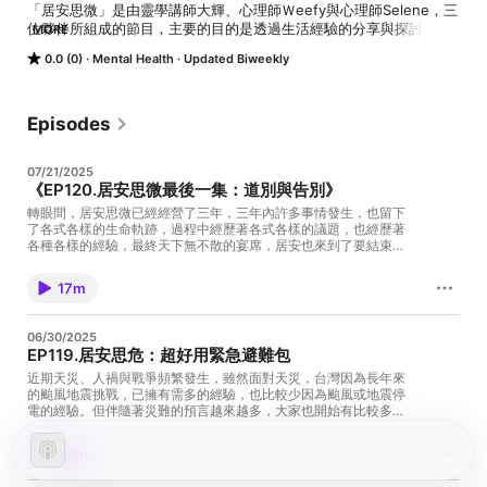
「居安思微」是由靈學講師大輝、心理師Ｗeefy與心理師Selene，三
位夥伴所組成的節目，主要的目的是透過生活經驗的分享與探討，認
MORE
識衡山靈學與心理學的應用與個人成長。「居安 Stable Life」三個主
0.0 (0)
Mental Health
Updated Biweekly
持人日常生活歡樂閒談，以及有趣的創作嘗試。「思微 Small 
Thought」靈學與心理學分享與跨界討論。歡迎喜歡我們的聽眾，除
了聽我們的節目以外，也加入我們的IG，將你的回饋留言給我們與我
們共同豐富這個頻道吧！

Episodes
特別感謝：鱸魚、鳳梨

07/21/2025
《EP120.居安思微最後一集：道別與告別》
《我有話要說》留言專區：
https://docs.google.com/forms/d/e/1FAIpQLSdpVFar9PRbnsmIe
轉眼間，居安思微已經經營了三年，三年內許多事情發生，也留下
了各式各樣的生命軌跡，過程中經歷著各式各樣的議題，也經歷著
843OwuBHaUyG0xSb1PIvdj0qnGm3ndzPA/viewform （分享點點
各種各樣的經驗，最終天下無不散的宴席，居安也來到了要結束的
滴滴！）

時刻，感謝過往每一個參與的夥伴、聽眾、來賓，讓這個節目有機
《小力支持》贊助創作：
會開始，與延續，過程中我們分享了各自的生活與生命，有過很多
https://pay.soundon.fm/podcasts/e250e4a2-fc9a-4e44-a382-
17m
的學習，也有很多的挪動。轉眼間已經來到了最後一集，一切就像
2cbc9349e5d8

一場畢業典禮，不知道是否我們陪伴，有讓你感受到些什麼？道別
《居安思微IG》：
是為了下次的相遇，願未來有機會可以有緣相見。 當然我們仍然會
06/30/2025
https://www.instagram.com/stable_life_small_thought/

持續宣傳「衡山靈學」也歡迎繼續透過「衡山靈學」與我們相互認
EP119.居安思危：超好用緊急避難包
識。 -- Hosting provided by SoundOn
《Email寫信給居安》：hengshanart@gmail.com

近期天災、人禍與戰爭頻繁發生，雖然面對天災，台灣因為長年來
的颱風地震挑戰，已擁有需多的經驗，也比較少因為颱風或地震停
--

電的經驗。但伴隨著災難的預言越來越多，大家也開始有比較多未
Hosting provided by SoundOn
雨綢繆防災的概念與想法。今天「居安思微」的大輝與WEFFY要來
跟大家一起討論「緊急避難包」，面對無解的天災人禍，我們又能
38m
夠做些什麼，歡迎大家一起來跟我們未雨綢繆，居安思危一番吧。
-- Hosting provided by SoundOn