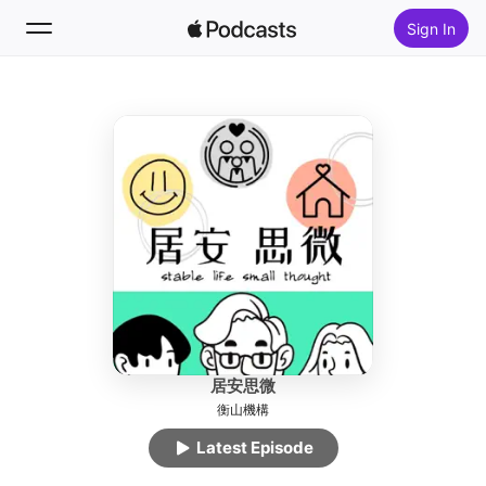
Sign In
Follow
Search
Home
New
Top Charts
居安思微
衡山機構
Latest Episode