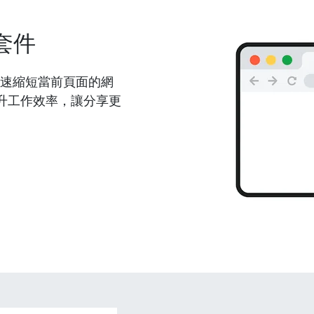
套件
能夠快速縮短當前頁面的網
升工作效率，讓分享更