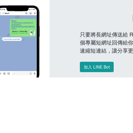
只要將長網址傳送給 Reu
個專屬短網址回傳給你
速縮短連結，讓分享
加入 LINE Bot
常見問題 FAQ