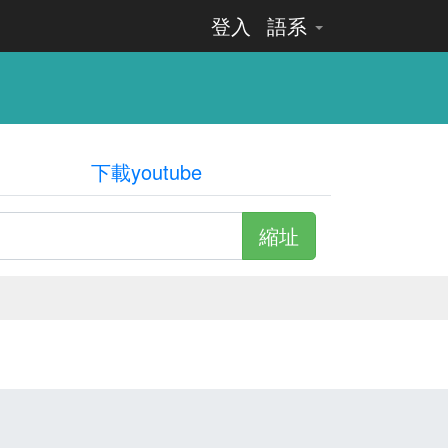
登入
語系
下載youtube
縮址