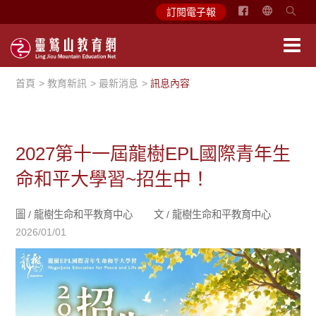
简
訂閱電子報
体
中
文
首頁
教育新訊
最新消息
訊息內容
English
2027第十一屆龍樹EPL國際青年生
命和平大學習~招生中！
圖 /
龍樹生命和平教育中心
文 /
龍樹生命和平教育中心
2026/01/01