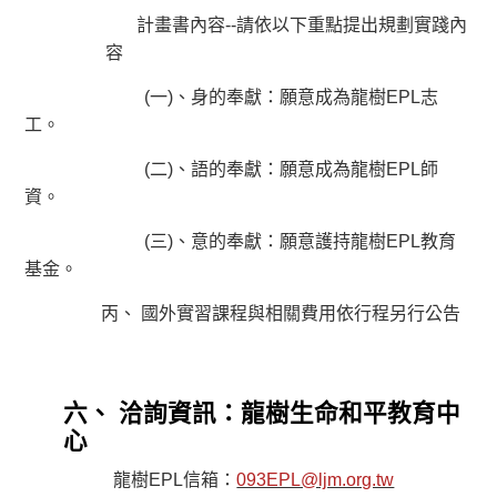
計畫書內容--請依以下重點提出規劃實踐內
容
(一)、身的奉獻：願意成為龍樹EPL志
工。
(二)、語的奉獻：願意成為龍樹EPL師
資。
(三)、意的奉獻：願意護持龍樹EPL教育
基金。
丙、 國外實習課程與相關費用依行程另行公告
六、 洽詢資訊：龍樹生命和平教育中
心
龍樹EPL信箱：
093EPL@ljm.org.tw