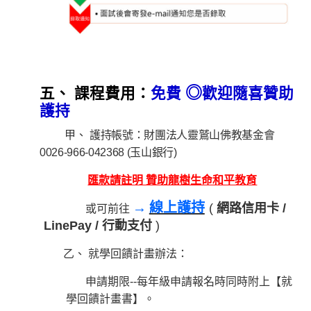
◎
五、 課程費用：
免費
歡迎隨喜贊助
護持
甲、
護持帳號：財團法人靈鷲山佛教基金會
0026-966-042368 (
玉山銀行
)
匯款請註明 贊助龍樹生命和平教育
→
線上護持
(
網路信用卡 /
或可前往
LinePay / 行動支付
)
乙、 就學回饋計畫辦法：
申請期限--每年級申請報名時同時附上【就
學回饋計畫書】。