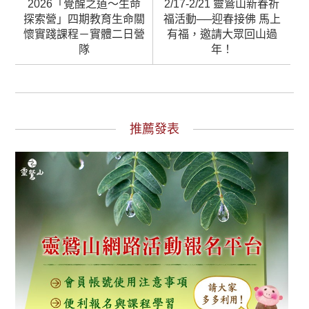
2026「覺醒之道～生命
2/17-2/21 靈鷲山新春祈
探索營」四期教育生命關
福活動──迎春接佛 馬上
懷實踐課程－實體二日營
有福，邀請大眾回山過
隊
年！
推薦發表