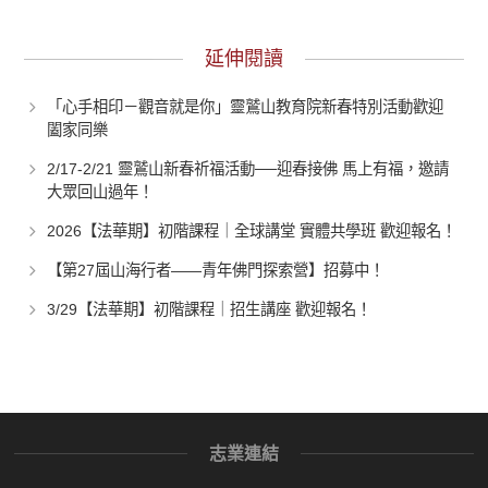
延伸閱讀
「心手相印－觀音就是你」靈鷲山教育院新春特別活動歡迎
闔家同樂
2/17-2/21 靈鷲山新春祈福活動──迎春接佛 馬上有福，邀請
大眾回山過年！
2026【法華期】初階課程｜全球講堂 實體共學班 歡迎報名！
【第27屆山海行者——青年佛門探索營】招募中！
3/29【法華期】初階課程｜招生講座 歡迎報名！
志業連結