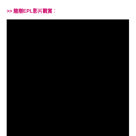
>> 龍樹EPL影片觀賞
：