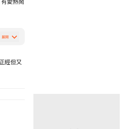
，有愛熱鬧
正經但又