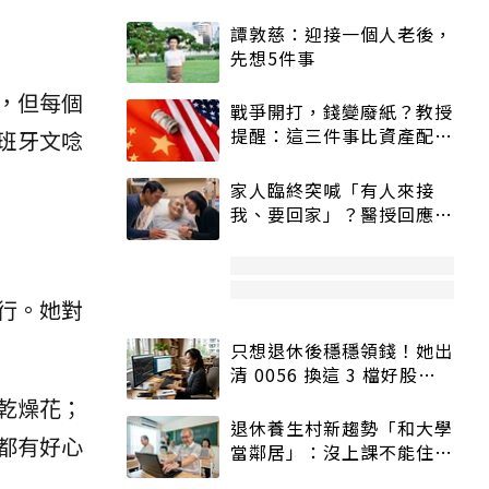
譚敦慈：迎接一個人老後，
先想5件事
，但每個
戰爭開打，錢變廢紙？教授
提醒：這三件事比資產配置
班牙文唸
更重要！
家人臨終突喊「有人來接
我、要回家」？醫授回應方
式快學：避免抱憾終生
行。她對
只想退休後穩穩領錢！她出
清 0056 換這 3 檔好股：
股價高點照樣買
乾燥花；
退休養生村新趨勢「和大學
都有好心
當鄰居」：沒上課不能住、
宿舍變養老房