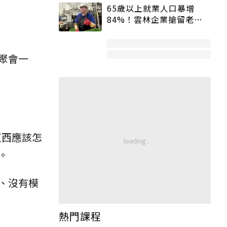
65歲以上就業人口暴增
84%！雲林企業搶留老員
工：穩定性高、經驗豐富
聚會一
東西應該怎
。
、沒有模
熱門課程