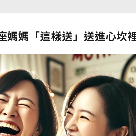
星座媽媽「這樣送」送進心坎