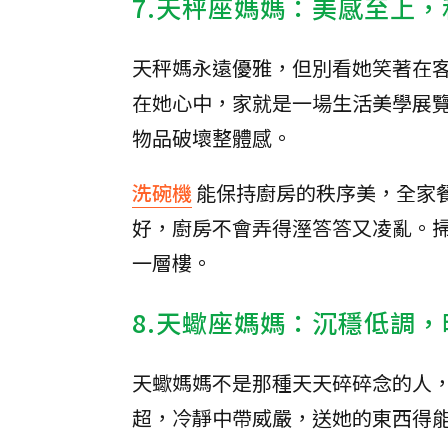
7.天秤座媽媽：美感至上
天秤媽永遠優雅，但別看她笑著在
在她心中，家就是一場生活美學展
物品破壞整體感。
洗碗機
能保持廚房的秩序美，全家
好，廚房不會弄得溼答答又凌亂。
一層樓。
8.天蠍座媽媽：沉穩低調
天蠍媽媽不是那種天天碎碎念的人
超，冷靜中帶威嚴，送她的東西得