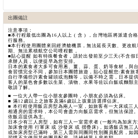
出團備註
注意事項：
■本行程最低出團為16人以上 ( 含 ) ，台灣地區將派遣合
行服務。
■
本行程使用團體來回經濟艙機票，無法延長天數、更改航
期、無法累積航空公司哩程數 。
■貼心提醒 如有特殊餐食者，請於出發前至少三天(不含假
承辦人員，以便提早為您安排。
日本的素食者大多可食用蔥、薑、蒜、蛋、奶等食材，與
食習慣完全不同，參加日本團體旅遊，貼心提醒您:素食旅
自行準備些許素食罐頭或泡麵等，以備不時之需，日本提
客人的菜色會多數以生菜、漬物、水果等佐以白飯或麵類
敬請了解。
■ 一位大人帶一位小朋友參團時，小朋友必須為佔床。
■ 滿12歲以上之旅客及滿6歲以上孩童請選擇佔床。
■ 本行程使用飯店房型為兩人一室，如旅客有一大床或三
相通房的需求時，本公司會盡力向飯店需求，但無法保證
依飯店提供為主。
日本少有三人房型，如有三人一室需求者 (一般均為加床方
加床會使用 行軍床 或 沙發床 或 摺疊床)，如遇飯店無三
或加床房型已滿時，第三人需與同團同性別團員配房，如
習慣不方便與其他團員配房，請補補單人房差額。