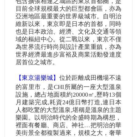
包含擴張相連之城區的東京首都圈，是
目前全球規模最大的巨型都會區，亦為
亞洲地區最重要的世界級城市。自明治
維新以來，東京即是日本的首都，同時
也是日本政治、經濟、文化及交通等領
域的樞紐中心。從二戰以來，東京不僅
為世界流行時尚與設計產業重鎮，亦為
世界經濟最進步富裕及商業活動發達度
居首位之城市。
【東京湯樂城】
位於距離成田機場不遠
的富里市，是CHI所屬的一座大型溫泉
設施，總占地面積約20000㎡,歷時13個
月建築完成,耗資24億日幣打造,連日本
人都吃驚的大型溫泉,堪稱是溫泉的主題
樂園。以明治時代的全盛時期為構想，
裡面有餐廳、商店、神社…把明治的華
美街景全都複製過來，規模之大，奢華