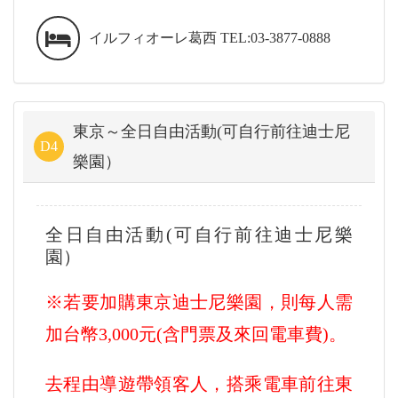
イルフィオーレ葛西 TEL:03-3877-0888
東京～全日自由活動(可自行前往迪士尼
D4
樂園）
全日自由活動(可自行前往迪士尼樂
園）
※若要加購東京迪士尼樂園，則每人需
加台幣3,000元(含門票及來回電車費)。
去程由導遊帶領客人，搭乘電車前往東