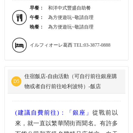
早餐：
和洋中式豐盛自助餐
午餐：
為方便遊玩~敬請自理
晚餐：
為方便遊玩~敬請自理
イルフィオーレ葛西 TEL:03-3877-0888
住宿飯店-自由活動（可自行前往銀座購
D5
物或者自行前往哈利波特）-飯店
(建議自費前往)：「銀座」
從戰前以
來，就一直以繁華鬧街而聞名。有許多