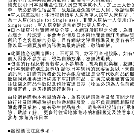
補充說明:日本因地區性雙人房空間本就不大，加上三人份
李，勢必影響住宿品質，故建議避免需求三人房，敬請理
■單人房差說明：本行程所指單人房為單人房單人床房型，
為一人房(Single for Single use)，非雙人房供一人使用(Twi
Single use)，單人房空間通常必定比雙人房小。
■日本飯店並無實際星級分等，本網頁所顯現之分級，為目
市場之一般認定，並參考台灣及日本兩地間數個訂房網站
所給予之客觀綜合分級，且各網站之評量標準及角度各有
難以單一網頁所載資訊做為最終評鑑，敬請瞭解。
■此團體必須團進團出，不可延回、亦不可全程脫隊。如有
個人因素不參加者，視為自動放棄，恕無法退費。
■包含的行程及餐食若客人不參加者，視為自動棄權，恕無
■日本網購特別注意事項 請欲日本網購的旅客留意以下來
的訊息：訂購前請務必先行與飯店確認是否有代收商品的
飯店同意後再進行網路下單訂購商品，訂購完成後確實告
往飯店之商品件數以及預計寄達日期（物品必須為入住前
期間寄達，退房後將逕行退件）。
由於網路購物本有風險存在，旅客與網購業者及飯店間之
旅行社及隨團導遊提供旅遊相關服務，恕不負責網購相關
通處理及業務，如有發生貨品短少、 遺失等狀況請自行承
險，敬請了解。 更多前往當地旅遊時的相關規定及注意事
參考 旅遊資訊日本
■簽證護照注意事項：