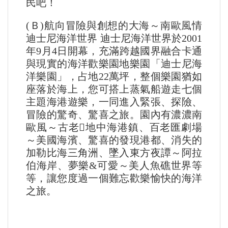
民吧！
(Ｂ)航向冒險與創想的大海～南歐風情
迪士尼海洋世界 迪士尼海洋世界於2001
年9月4日開幕，充滿跨越國界融合卡通
與現實的海洋歡樂園地樂園「迪士尼海
洋樂園」，占地22萬坪，整個樂園猶如
座落於海上，您可搭上蒸氣船遊走七個
主題海港遊樂，一同進入緊張、探險、
冒險的驚奇、驚喜之旅。園內有濃濃南
歐風～古老地中海港鎮、百老匯劇場
～美國海濱、驚喜的發現港都、消失的
加勒比海三角洲、墜入東方夜譚～阿拉
伯海岸、夢樂&可愛～美人魚礁世界等
等，讓您度過一個難忘歡樂愉快的海洋
之旅。