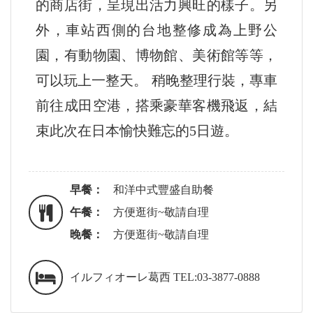
的商店街，呈現出活力興旺的樣子。另
外，車站西側的台地整修成為上野公
園，有動物園、博物館、美術館等等，
可以玩上一整天。 稍晚整理行裝，專車
前往成田空港，搭乘豪華客機飛返，結
束此次在日本愉快難忘的5日遊。
早餐：
和洋中式豐盛自助餐
午餐：
方便逛街~敬請自理
晚餐：
方便逛街~敬請自理
イルフィオーレ葛西 TEL:03-3877-0888