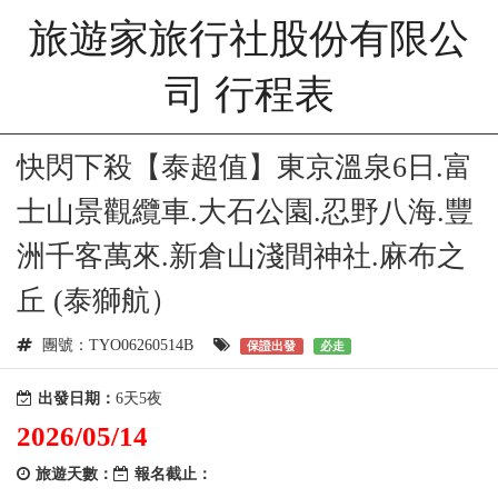
旅遊家旅行社股份有限公
司 行程表
快閃下殺【泰超值】東京溫泉6日.富
士山景觀纜車.大石公園.忍野八海.豐
洲千客萬來.新倉山淺間神社.麻布之
丘 (泰獅航）
團號：TYO06260514B
保證出發
必走
出發日期：
6天5夜
2026/05/14
旅遊天數：
報名截止：