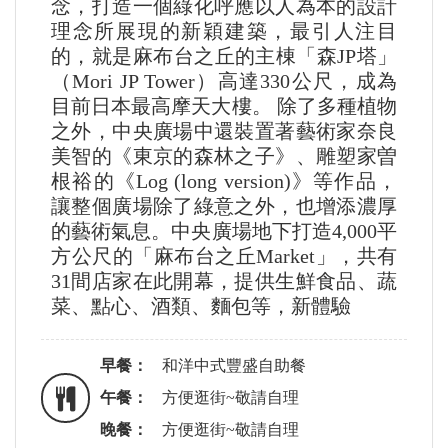
念，打造一個綠化呼應以人為本的設計
理念所展現的新穎建築，最引人注目
的，就是麻布台之丘的主棟「森JP塔」
（Mori JP Tower）高達330公尺，成為
目前日本最高摩天大樓。 除了多種植物
之外，中央廣場中還裝置著藝術家奈良
美智的《東京的森林之⼦》、雕塑家曽
根裕的《Log (long version)》等作品，
讓整個廣場除了綠意之外，也增添濃厚
的藝術氣息。中央廣場地下打造4,000平
方公尺的「麻布台之丘Market」，共有
31間店家在此開幕，提供生鮮食品、蔬
菜、點心、酒類、麵包等，新體驗
早餐：
和洋中式豐盛自助餐
午餐：
方便逛街~敬請自理
晚餐：
方便逛街~敬請自理