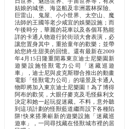
日世界、魅惑世界、宇宙世界等，有灰
姑娘的城堡、海盜船及非洲叢林探險、
巨雷山、鬼屋、小小世界、太空山、魔
法師的王國等老少咸宜的娛樂設施；而
午後時分，華麗的花車以及各個耳熟能
詳的卡通人物遊行於街頭大會表演，必
讓您置身其中，重拾童年的歡樂；並帶
給您終生甜美的回憶。還有最新在2009
年4月15日隆重開幕東京迪士尼樂園新
遊樂設施怪獸電力公司「迷藏巡遊
車」，迪士尼與皮克斯聯合推出的動畫
電影「怪獸電力公司」的場景及卡通人
物即將加入東京迪士尼樂園！為了博得
阿布的歡笑，大眼仔麥克及毛怪蘇利文
決定和她一起玩捉迷藏。不料，意外聽
到這項計劃的怪獸藍道繼而設下各種陷
阱!快來搭乘嶄新的遊樂設施「迷藏巡
遊車」，一同尋找藏在怪獸城市裡的居