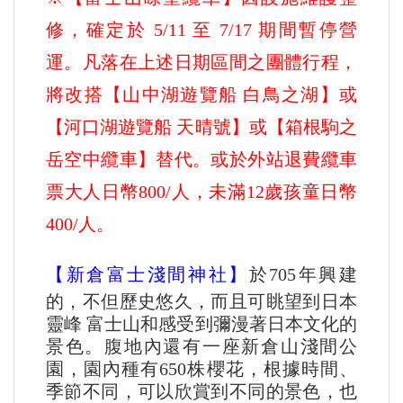
修，確定於 5/11 至 7/17 期間暫停營
運。凡落在上述日期區間之團體行程，
將改搭【山中湖遊覽船 白鳥之湖】或
【河口湖遊覽船 天晴號】或【箱根駒之
岳空中纜車】替代。或於外站退費纜車
票大人日幣800/人，未滿12歲孩童日幣
400/人。
【新倉富士淺間神社】
於705年興建
的，不但歷史悠久，而且可眺望到日本
靈峰 富士山和感受到彌漫著日本文化的
景色。腹地內還有一座新倉山淺間公
園，園內種有650株櫻花，根據時間、
季節不同，可以欣賞到不同的景色，也