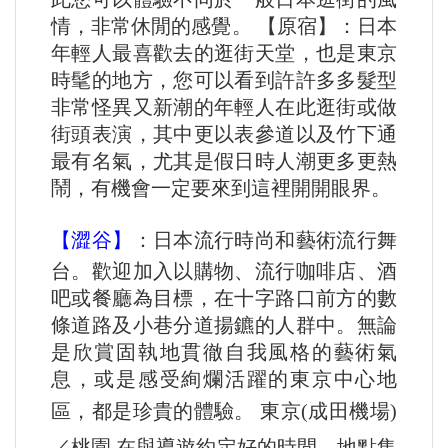
情，非常休閒的感覺。 【原宿】：日本
年輕人最喜歡去的逛街天堂，也是東京
時髦的地方，您可以看到許許多多髮型
非常怪異又新潮的年輕人在此逛街或做
街頭表演，其中更以表參道以及竹下通
最有名氣，尤其是假日時人潮更多更熱
鬧，有機會一定要來到這裡開開眼界。
【澀谷】
：日本流行時尚和藝術流行舞
台。歡迎加入以購物、流行咖啡店、酒
吧或餐廳為目標，在十字路口前方的數
條道路及小巷分道揚鑣的人群中。無論
是欣賞固執地貫徹自我風格的藝術氣
息，或是感受絢爛活躍的東京中心地
區，都是珍貴的體驗。
東京
(
成田機場
)
／桃園
在與導遊約定好的時間、地點集