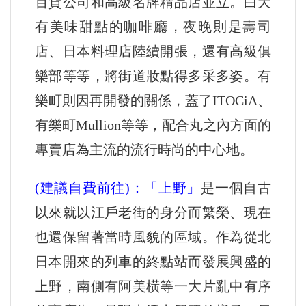
百貨公司和高級名牌精品店並立。白天
有美味甜點的咖啡廳，夜晚則是壽司
店、日本料理店陸續開張，還有高級俱
樂部等等，將街道妝點得多采多姿。有
樂町則因再開發的關係，蓋了ITOCiA、
有樂町Mullion等等，配合丸之內方面的
專賣店為主流的流行時尚的中心地。
(建議自費前往)：「上野」
是一個自古
以來就以江戶老街的身分而繁榮、現在
也還保留著當時風貌的區域。作為從北
日本開來的列車的終點站而發展興盛的
上野，南側有阿美橫等一大片亂中有序