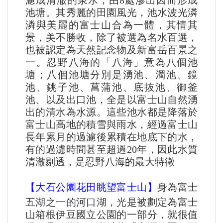
濾成清澈的泉水，由8處滲出因而形成
池塘。其秀麗的田園風光，池水波光潾
潾與美麗的富士山合為一體，其情其
景，美不勝收，除了被選為名水百選，
也被認定為天然記念物及新富岳百景之
一。忍野八海的「八海」意為八個池
塘；八個池塘分別是湧池、濁池、鏡
池、銚子池、菖蒲池、底抜池、御釜
池、以及出口池，全是以富士山自然湧
出的清水為水源。這些池水都是降落於
富士山高地的積雪與雨水，經過富士山
長年累月的過濾後累積在地底下的水，
有的過濾時間甚至超過20年，因此水質
清澈剔透，是忍野八海的最大特徵
【大石公園花田眺望富士山】
身為富士
五湖之一的河口湖，光是被劃定為富士
山箱根伊豆國立公園的一部分，就很值