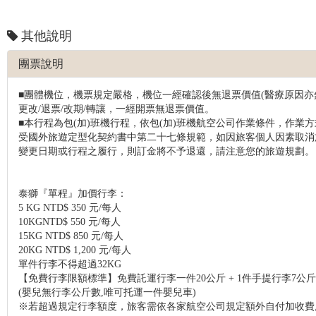
其他說明
團票說明
■團體機位，機票規定嚴格，機位一經確認後無退票價值(醫療原因亦
更改/退票/改期/轉讓，一經開票無退票價值。
■本行程為包(加)班機行程，依包(加)班機航空公司作業條件，作業
受國外旅遊定型化契約書中第二十七條規範，如因旅客個人因素取消
變更日期或行程之履行，則訂金將不予退還，請注意您的旅遊規劃。
泰獅『單程』加價行李：
5 KG NTD$ 350 元/每人
10KGNTD$ 550 元/每人
15KG NTD$ 850 元/每人
20KG NTD$ 1,200 元/每人
單件行李不得超過32KG
【免費行李限額標準】免費託運行李一件20公斤 + 1件手提行李7公
(嬰兒無行李公斤數,唯可托運一件嬰兒車)
※若超過規定行李額度，旅客需依各家航空公司規定額外自付加收費