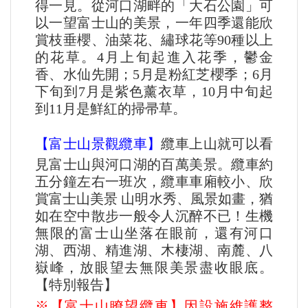
得一見。從河口湖畔的「大石公園」可
以一望富士山的美景，一年四季還能欣
賞枝垂櫻、油菜花、繡球花等90種以上
的花草。4月上旬起進入花季，鬱金
香、水仙先開；5月是粉紅芝櫻季；6月
下旬到7月是紫色薰衣草，10月中旬起
到11月是鮮紅的掃帚草。
【富士山景觀纜車】
纜車上山就可以看
見富士山與河口湖的百萬美景。纜車約
五分鐘左右一班次，纜車車廂較小、欣
賞富士山美景 山明水秀、風景如畫，猶
如在空中散步一般令人沉醉不已！生機
無限的富士山坐落在眼前，還有河口
湖、西湖、精進湖、木棲湖、南麓、八
嶽峰，放眼望去無限美景盡收眼底。
【特別報告】
※【富士山瞭望纜車】因設施維護整