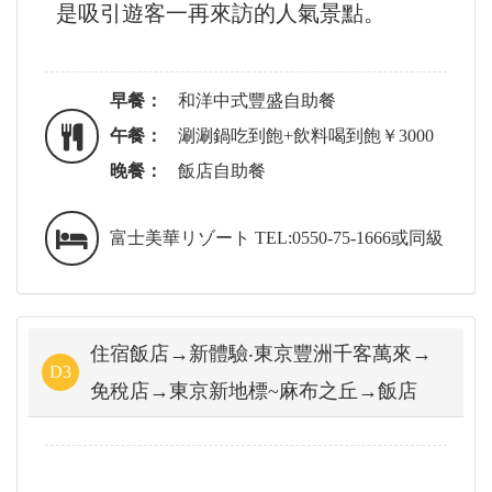
是吸引遊客一再來訪的人氣景點。
早餐：
和洋中式豐盛自助餐
午餐：
涮涮鍋吃到飽+飲料喝到飽￥3000
晚餐：
飯店自助餐
富士美華リゾート TEL:0550-75-1666或同級
住宿飯店→新體驗‧東京豐洲千客萬來→
D3
免稅店→東京新地標~麻布之丘→飯店