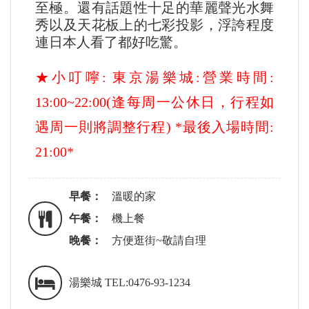
至極。還有話題性十足的華麗聲光水舞
秀以及天花板上的七彩投影，浮誇程度
連日本人看了都好吃驚。
★小叮嚀: 東京湯樂城:營業時間:
13:00~22:00(逢每周一公休日，行程如
遇周一則將調整行程) *最後入場時間:
21:00*
早餐：
溫暖的家
午餐：
機上餐
晚餐：
方便逛街~敬請自理
湯樂城 TEL:0476-93-1234