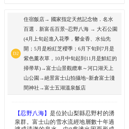
住宿飯店→ 國家指定天然記念物．名水
百選．新富岳百景~忍野八海 → 大石公園
(4月上旬起進入花季，鬱金香、水仙先
開；5月是粉紅芝櫻季；6月下旬到7月是
D2
紫色薰衣草，10月中旬起到11月是鮮紅的
掃帚草)→富士山景觀纜車～河口湖天上
山公園→絕景富士山拍攝地~新倉富士淺
間神社→富士五湖溫泉飯店
【忍野八海】
是位於山梨縣忍野村的湧
泉群。富士山的雪水流經地層數十年過