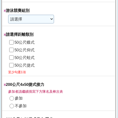
游泳競賽組別
※
請選擇距離類別
※
50公尺蝶式
50公尺仰式
50公尺蛙式
50公尺捷式
至少勾選1項
200公尺4x50捷式接力
※
參加者請繼續填寫下方隊名及棒次表
參加
不參加