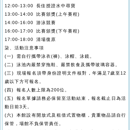
12:00-13:00 長佳授證水中尋寶
13:00-14:00 比賽頒獎(上午賽程)
14:00-16:00 游泳競賽
16:00-17:00 比賽頒獎(下午賽程)
17:00-18:00 清場復原
柒、活動注意事項
(一) 需自行攜帶泳衣(褲)、泳帽、泳鏡。
(二) 泳池內嚴禁穿拖鞋、嚴禁飲食及攜帶玻璃容器。
(三) 現場報名須帶身份證明文件核對，年滿足7歲至12
歲以下方可報名。
(四) 報名人數上限為200位。
(五) 報名單據請務必保留至活動結束，報名截止日為活
動日前3天。
(六) 本館設有開放式及租借式置物櫃，貴重物品請自行
保管，場館不負保管責任。