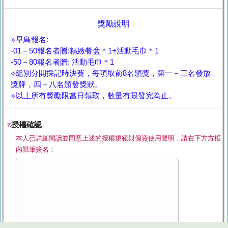
獎勵說明
⟡早鳥報名:
-01－50報名者贈:精緻餐盒＊1+活動毛巾＊1
-50－80報名者贈: 活動毛巾＊1
⟡組別分開採記時決賽，每項取前8名頒獎，第一－三名發放
獎牌，四－八名頒發獎狀。
⟡以上所有獎勵限當日領取，數量有限發完為止。
授權確認
※
本人已詳細閱讀並同意上述的授權規範與個資使用聲明，請在下方方框
內親筆簽名：