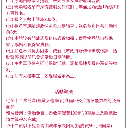
(二) 泳池內嚴禁穿拖鞋、嚴禁飲食及攜帶玻璃容器。
(三) 現場報名須帶身份證明文件核對，年滿足7歲至12歲以下
方可報名。
(四) 報名人數上限為200位。
(五) 報名單據請務必保留至活動結束，報名截止日為活動日
前3天。
(六) 本館設有開放式及租借式置物櫃，貴重物品請自行保
管，場館不負保管責任。
(七) 如遇不可抗力因素，依新北市政府發佈停班或停課，活
動暫停另以簡訊發送活動日期時間。
(八) 主辦單位保有延期舉辦活動、調整場地及最終釋疑等權
利。
(九) 如有未盡事宜，依現場告示為主。
活動辦法
七至十二歲兒童(無重大傷病者)具備50公尺游泳能力均可免費
參加
報名費用：活動免費，酌收清潔費100元(須至線上及臨櫃繳
清才算報名完成)
※十二歲以下兒童需由成年家長陪同(請購買55元陪同票)