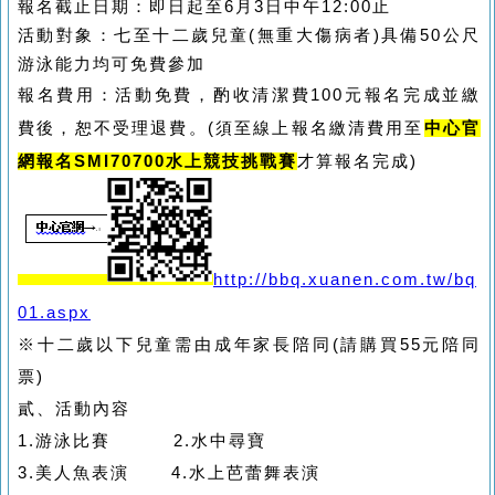
報名截止日期：即日起至6月3日中午12:00止
活動對象：七至十二歲兒童(無重大傷病者)具備50公尺
游泳能力均可免費參加
報名費用：活動免費，酌收清潔費100元報名完成並繳
費後，恕不受理退費。(須至線上報名繳清費用至
中心官
網報名SMI70700水上競技挑戰賽
才算報名完成)
http://bbq.xuanen.com.tw/bq
01.aspx
※十二歲以下兒童需由成年家長陪同(請購買55元陪同
票)
貳、活動內容
1.游泳比賽 2.水中尋寶
3.美人魚表演 4.水上芭蕾舞表演