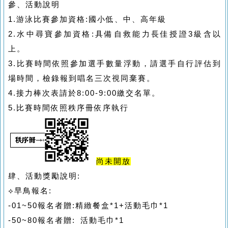
參、活動說明
1.游泳比賽參加資格:國小低、中、高年級
2.水中尋寶參加資格:具備自救能力長佳授證3級含以
上。
3.比賽時間依照參加選手數量浮動，請選手自行評估到
場時間，檢錄報到唱名三次視同棄賽。
4.接力棒次表請於8:00-9:00繳交名單。
5.比賽時間依照秩序冊依序執行
尚未開放
肆、活動獎勵說明:
⟡早鳥報名:
-01~50報名者贈:精緻餐盒*1+活動毛巾*1
-50~80報名者贈: 活動毛巾*1