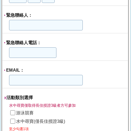
緊急聯絡人：
*
緊急聯絡人電話：
*
EMAIL：
*
活動類別選擇
※
水中尋寶僅取得長佳授證3級者方可參加
游泳競賽
水中尋寶(僅長佳授證3級)
至少勾選1項