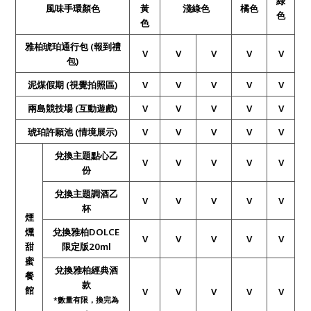
綠
風味手環顏色
黃
淺綠色
橘色
色
色
雅柏琥珀通行包 (報到禮
V
V
V
V
V
包)
泥煤假期 (視覺拍照區)
V
V
V
V
V
兩島競技場 (互動遊戲)
V
V
V
V
V
琥珀許願池
(
情境展示)
V
V
V
V
V
兌換主題點心乙
V
V
V
V
V
份
兌換主題調酒乙
V
V
V
V
V
杯
煙
燻
兌換雅柏DOLCE
V
V
V
V
V
甜
限定版20ml
蜜
兌換雅柏經典酒
餐
款
館
V
V
V
V
V
*
數量有限，換完為