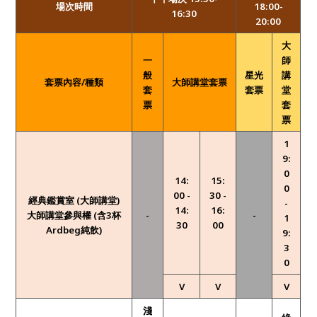
場次時間
18:00-
16:30
20:00
大
一
師
般
星光
講
套票內容/種類
大師講堂套票
套
套票
堂
票
套
票
1
9:
0
14:
15:
0
00 -
30 -
經典鑑賞室 (
大師講堂)
-
14:
16:
大師講堂參與權 (含3杯
-
-
1
30
00
Ardbeg純飲)
9:
3
0
V
V
V
淺