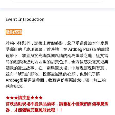
一部由艾雷島與西西里島聯手主演的風味巨作，帶領您
穿越煙燻的迷霧，踏入充滿琥珀光影的義式廣場！ 誠
摯邀請每位雅柏小怪獸化身「風味製作人」，親自入鏡
這場感官饗宴。透過視覺與味覺的雙重顯影，解開
Event Introduction
2026 限定版 Ardbeg Dolce 的神祕面紗，啟動一場交
織煙燻與甜美的旅程！
活動資訊
雅柏小怪獸們，請換上度假盛裝，您已受邀參加本年度最
受矚目的「琥珀銀幕」首映禮！在 Ardbeg Plazza 的廣場
鐘塔下，將置身於充滿異國風情的兩島匯聚之地，從艾雷
島的粗獷煙燻到西西里的甜美色澤，全方位感受這支經典
酒款的誕生故事。在「兩島競技場」中展現靈魂與智慧，
並向「琥珀許願池」投擲最誠摯的心願，也別忘了將
Ardbeg限量週邊帶回，收藏這份專屬於您，獨一無二的
感官紀念。
★★★請注意★★★
首映活動現場不提供品酒杯，請雅柏小怪獸們自備專屬酒
器，才能體驗完整風味旅程！！