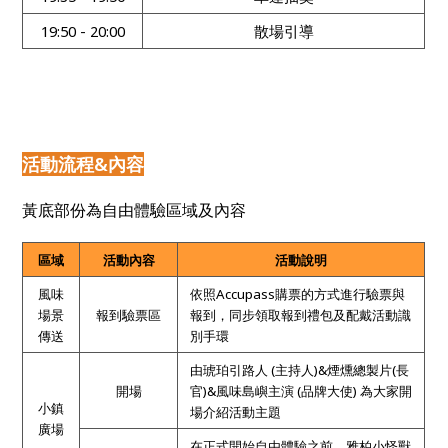
19:50 - 20:00
散場引導
活動流程&內容
黃底部份為自由體驗區域及內容
區域
活動內容
活動說明
風味
依照Accupass購票的方式進行驗票與
場景
報到驗票區
報到，同步領取報到禮包及配戴活動識
傳送
別手環
由琥珀引路人 (主持人)&煙燻總製片(長
開場
官)&風味島嶼主演 (品牌大使) 為大家開
小鎮
場介紹活動主題
廣場
在正式開始自由體驗之前，雅柏小怪獸