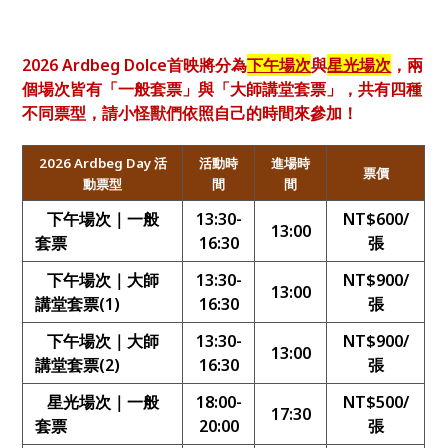
2026 Ardbeg Dolce首映將分為
下午場次
與
星光場次
，兩
個場次皆有「一般套票」與「大師講堂套票」，共有四種
不同票型，請小怪獸們依照自己的時間來參加！
2026 Ardbeg Day
活
活動時
進場時
票價
動票型
間
間
下午場次｜一般
13:30-
NT$600/
13:00
套票
16:30
張
下午場次｜大師
13:30-
NT$900/
13:00
講堂套票(1)
16:30
張
下午場次｜大師
13:30-
NT$900/
13:00
講堂套票(2)
16:30
張
星光場次｜一般
18:00-
NT$500/
17:30
套票
20:00
張