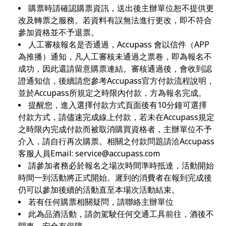
購票時請確認購票資訊，送出後主辦單位恕不提供更
改及轉票之服務。若資料有誤無法進行更改，即不符合
參加資格並不予退票。
人工審核報名是否通過，Accupass 會以信件（APP
為推播）通知，凡人工審核未通過之票卷，即為報名不
成功，因此還請留意購票連結。審核通過後，會收到認
證通知信，後續請您參考Accupass官方付款流程說明，
並於Accupass所規定之時限內付款，方為報名完成。
提醒您，進入選擇付款方式頁面後有10分鐘可選擇
付款方式，請儘速完成線上付款，若未在Accupass規定
之時限內完成付款而被取消購買資格者，主辦單位不予
介入，請自行再次購票。相關之付款問題請洽Accupass
客服人員Email:
service@accupass.com
請參加者務必於報名之場次時間準時抵達，活動開始
時間一到活動將正式開始。遲到的消費者在報到完成後
仍可以參加後續的活動直至本場次活動結束。
若有任何購票相關疑問，請聯絡主辦單位
此為品酒活動，請勿駕駛任何交通工具前往，酒後不
開車，安全有保障。