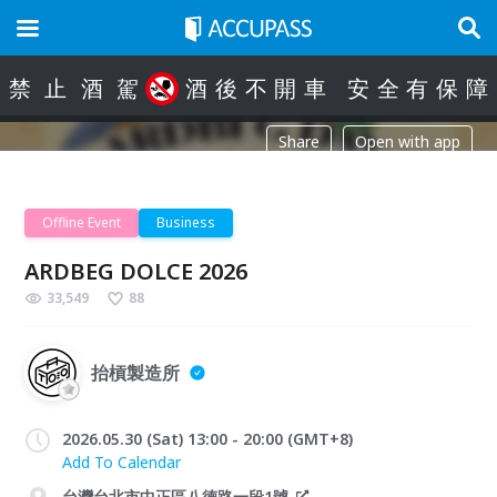
禁
止
酒
駕
酒
後
不
開
車
安
全
有
保
障
Share
Open with app
Offline Event
Business
ARDBEG DOLCE 2026
33,549
88
抬槓製造所
2026.05.30 (Sat) 13:00 - 20:00 (GMT+8)
Add To Calendar
台灣台北市中正區八德路一段1號