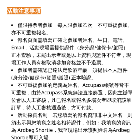
活動注意事項
僅限持票者參加，每人限參加乙次，不可重複參加、
亦不可重複報名。
報名頁面需填寫正確之參加者姓名、生日、電話、
Email，活動現場需提供證件（身分證/健保卡/駕照）
正本查驗，未能出示者或是以上資料與證件不符者，現
場工作人員有權取消參加資格並不予退票。
參加者需確認已達法定飲酒年齡，須提供本人證件
(身分證/健保卡/駕照/護照) 正本驗證。
不可重複參加的定義為姓名、Accupass帳號等皆不
可重複，由於Accupass系統無法直接篩選，因此主辦單
位會以人工審核，凡已報名或報名多場次者即取消該筆
訂單，待人工審核通過後，方可付款。
活動採實名制，若您填寫的報名資訊非中文姓名，則
須出示與您填寫之姓名相符證件，例如：我填寫的資訊
為 Ardbeg Shortie，我至現場出示護照姓名為Ardbeg
Shortie即可入場。