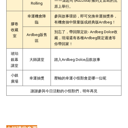
——滾起司 (Ruzzola)
搬到艾雷島的荒
Rolling
原上舉行。
幸運機會降
參與故事環節，即可兌換幸運抽獎券，
臨
有機會抽中限量版或經典版Ardbeg！
膠卷
收藏
別忘了，帶回限定款-
Ardbeg Dolce
收
Ardbeg
販售
室
藏，現場還有各種Ardbeg限定週邊等
區
你帶回家！
琥珀
銀幕
大師講堂
踏入Ardbeg Dolce品飲故事
講堂
小鎮
幸運抽獎
壓軸的幸運小怪獸會是哪一位呢
廣場
謝謝參與今日活動的小怪獸們，明年再見