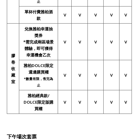
止
單杯付費雅柏酒
V
V
V
V
V
款
兌換雅柏幸運抽
獎券
*需完成兩區場景
V
V
V
V
V
體驗，即可獲得
幸運機會乙次
膠
卷
雅柏DOLCE限定
收
週邊購買權
藏
V
V
V
V
V
*
數量有限，售完為
室
止
雅柏經典款/
DOLCE限定版購
V
V
V
V
V
買權
下午場次套票