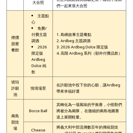
大合照
們一起來張大合照
主題點
心
免費/
付費主題
1. 島嶼故事主題餐點
煙燻
調酒
2. Ardbeg 主題調酒
甜蜜
2026
3. 2026 Ardbeg Dolce 限定版
餐館
限定版
4. 高階 Ardbeg 系列（額外付費品飲）
Ardbeg
Dolce 純
飲
琥珀
在許願池中投下你的心願，讓Ardbeg
許願
情境場景
帶來幸福好運
池
其轉化為一場風味的平衡賽，小怪獸們
Bocce Ball
將被分為兩隊，
​
在微縮的兩島地圖賽
兩島
道上展開較量。
競技
將義大利中部流傳數百年的傳統競技
場
Cheese