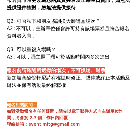
提供證件核對，恕無法提供接待
Q2 :
可否私下和朋友協調換大師講堂場次？
A2 : 不可以，主辦單位僅會許可持有該場票券且符合報名
資料者入內 。
Q3 :
可以重複入場嗎？
A3 : 可以，憑主題手環可於活動時間內多次進出
報名前請確認所選擇的場次，不可換場、退票
新加坡商酩悅軒尼詩有權隨時修正、暫停或終止本活動及
辦法並保有活動最終解釋權
報名相關詢問：
如對活動報名有任何疑問，請先以電子郵件方式向主辦單位詢
問，將會於 2-3 個工作日內回覆
聯絡信箱：
event.mitg@gmail.com