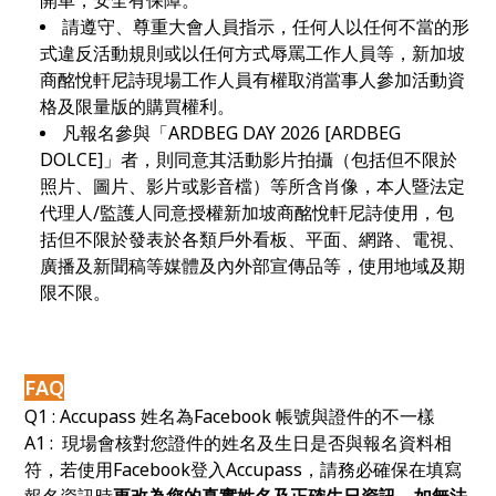
請遵守、尊重大會人員指示，任何人以任何不當的形
式違反活動規則或以任何方式辱罵工作人員等，新加坡
商酩悅軒尼詩現場工作人員有權取消當事人參加活動資
格及限量版的購買權利。
凡報名參與「ARDBEG DAY 2026 [
ARDBEG
DOLCE
]
」者，則同意其活動影片拍攝（包括但不限於
照片、圖片、影片或影音檔）等所含肖像，本人暨法定
代理人/監護人同意授權新加坡商酩悅軒尼詩使用，包
括但不限於發表於各類戶外看板、平面、網路、電視、
廣播及新聞稿等媒體及內外部宣傳品等，使用地域及期
限不限。
FAQ
Q1 : Accupass
姓名為Facebook 帳號與證件的不一樣
A1 : 現場會核對您證件的姓名及生日是否與報名資料相
符，若使用Facebook登入Accupass，請務必確保在填寫
報名資訊時
更改為您的真實姓名及正確生日資訊，如無法