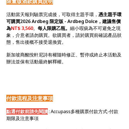
限量版酒款購買說明
活動當天報到驗票完成後，可取得主題手環，
憑主題手環
可購買2026 Ardbeg 限定版 - Ardbeg Dolce，建議售價
為
NT$ 3,560
。
每人限購乙瓶。
細小瑕疵為不可避免之現
象，介意者請勿購買。欲購買者，請於購買前確認產品狀
態，售出後概不接受退換貨。
新加坡商酩悅軒尼詩有權隨時修正、暫停或終止本活動及
辦法並保有活動最終解釋權。
付款流程及注意事項
點選付款前請先閱讀
:
Accupass
多種購票付款方式-
付款
期限及注意事項