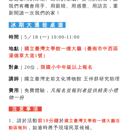
我們有機會用手、用眼睛、用感覺、用語言，重
新閱讀一次我們的家！
冰 期 大 遷 徙 桌 遊
時間
｜5／18 (一) 10:00-11:00
地點
｜
國立臺灣文學館一樓大廳（臺南市中西區
湯德章大道1號）
對象
｜20位，
限國小中年級以上報名
講師
｜國立臺灣史前文化博物館 王仲群研究助理
費用
｜免費體驗，
凡報名並報到者提供精美小禮
物一份
注 意 事 項
1、請於活動
前10分鐘
於
國立臺灣文學館一樓大廳活
，如逾時將予現場民眾候補。
動區報到