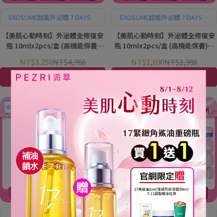
EXOSOME超能外泌體 7 DAYS活
EXOSOME超能外泌體 7 DAYS活
膚集中精華 SOS肌膚急救保
膚集中精華 SOS肌膚急救保
【美肌心動時刻】外泌體全修復安
【美肌心動時刻】外泌體全修復安
養！密集修復滋養、柔滑保濕，
養！密集修復滋養、柔滑保濕，
快速潤活肌膚
快速潤活肌膚
瓶 10mlx2pcs/盒 (高機能保養)
瓶 10mlx2pcs/盒 (高機能保養)｜
1+1組｜PEZRI派翠胜肽保養專家
PEZRI派翠胜肽保養專家
NT$3,250
NT$4,760
NT$1,690
NT$2,380
加入購物車
加入購物車
68折
71折
EXOSOME超能外泌體 ALL IN
EXOSOME超能外泌體 ALL IN