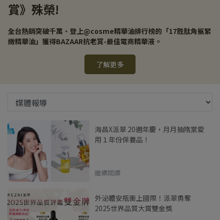
賞》殊榮!
全台熱銷突破千萬、登上@cosme精華油排行榜的「17胜肽角鯊緊
緻精華油」獲得BAZAAR抗老賞-最佳電商精華液。
了解更多
海昌X派翠 20週年慶，月月抽隋棠愛
用１年份保養品！
繼續閱讀
外泌體安瓶衝上國際！派翠勇奪
2025世界品質大賞雙金獎