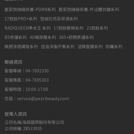
居家院線級保養-PDRN系列
居家院線級保養-外泌體抗皺系列
17胜肽PRO+系列
雪絨花亮采保濕系列
RADIQUEEN準女王 系列
17胜肽緊緻系列
21胜肽系列
B5修護系列
4D玻尿酸系列
365+舒顏柔護系列
煥顏淨透調理系列
控油淨脂平衡系列
活酵面膜系列
防曬系列
聯絡資訊
客服專線：04-7692330
客服傳真：04-7695303
客服時間：10:00-17:00
信箱：service@pezribeauty.com
營業人資訊
公司名稱:海昌國際股份有限公司
公司統編: 28533935