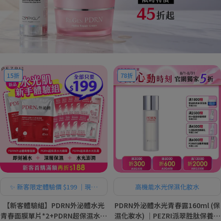
15折
78折
✨ 新客限定體驗價 $199 ｜現省
高機能水光保濕化妝水
$1,101
【新客體驗組】PDRN外泌體水光
PDRN外泌體水光青春露160ml (保
青春面膜單片*2+PDRN超保濕水光
濕化妝水) ｜PEZRI派翠胜肽保養專