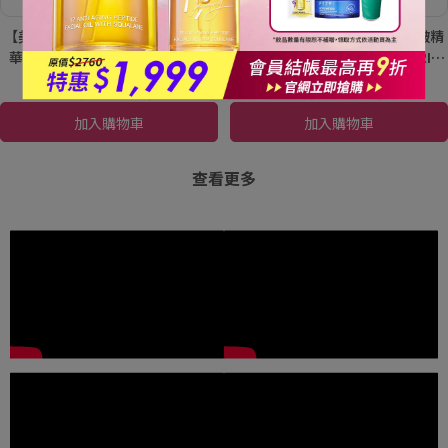
ONE一瓶多效！ 平滑細紋、彈
ONE一瓶多效！ 平滑細紋、彈
【美肌心動時刻】外泌體全抗皺精
【美肌心動時刻】外泌體全抗皺精
嫩肌膚，改善肌膚暗沉粗糙
嫩肌膚，改善肌膚暗沉粗糙
華乳30ml (高機能保養) 1+1組｜
華乳30ml (高機能保養)｜PEZRI派
PEZRI派翠胜肽保養專家
翠胜肽保養專家
NT$3,250
NT$4,760
NT$1,690
NT$2,380
加入購物車
加入購物車
查看更多