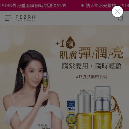
外泌體面膜 限時甜甜價$299
💗 情人節水光獻禮｜PDRN外泌