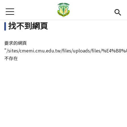
Jump to Main content
Jump to Navigation
首頁
首頁
找不到網頁
最新消息
要求的網頁
Open submenu (EMI課程簡介)
EMI課程簡介
"/sites/cmemi.cmu.edu.tw/files/uploads/fi
不存在
Open submenu (活動集錦)
活動集錦
學習資源
Open subm
法規和表單
雙語中心
(link is external)
醫學院
(link is external)