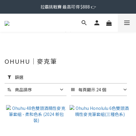
拉霸挑戰賽 最高可得 $888 👉
OHUHU｜麥克筆
套
用
篩選
篩
選
商品排序
每頁顯示 24 個
(0/20)
價格
(NT$)