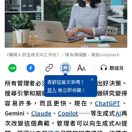
《職場人的生成式AI工作法》／僅為情境圖，取自unsplash
聽遠見
喜歡這篇文章嗎 ?
所有管理者必須取得資訊，才能做出好決策。
登入
後立即收藏 !
搜尋引擎和關鍵字觸發網路革命，做研究變得
容易許多，而且更快。現在，
ChatGPT
、
Gemini、
Claude
、
Copilot
……等生成式
AI
再
次改變這個典範。管理者可以向生成式AI提