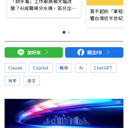
「師字輩」工作都將被大幅改
變？AI成職場分水嶺，區分出這
買不起的「單程機
2種人
響台灣近半世紀思
加好友
關注FB
Claude
Copilot
職場
AI
ChatGPT
效率
語言