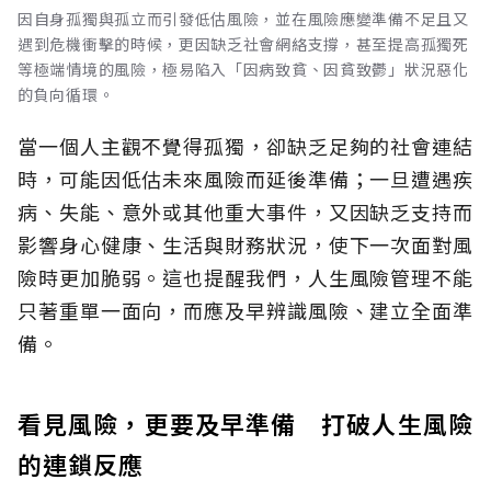
因自身孤獨與孤立而引發低估風險，並在風險應變準備不足且又
遇到危機衝擊的時候，更因缺乏社會網絡支撐，甚至提高孤獨死
等極端情境的風險，極易陷入「因病致貧、因貧致鬱」狀況惡化
的負向循環。
當一個人主觀不覺得孤獨，卻缺乏足夠的社會連結
時，可能因低估未來風險而延後準備；一旦遭遇疾
病、失能、意外或其他重大事件，又因缺乏支持而
影響身心健康、生活與財務狀況，使下一次面對風
險時更加脆弱。這也提醒我們，人生風險管理不能
只著重單一面向，而應及早辨識風險、建立全面準
備。
看見風險，更要及早準備 打破人生風險
的連鎖反應