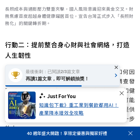
長照成本與通膨壓力雙重夾擊，國人風險意識迎來黃金交叉。財
務焦慮首度超越身體健康躍居首位，宣告台灣正式步入「長照財
務化」的關鍵轉折期。
行動二：提前整合身心財與社會網絡，打造
人生韌性
×
人生風險管理的關鍵，不在於風險發生後如何因
最後衝刺：已閱讀2/3篇文章
再讀1篇文章，即可解鎖抽獎！
應，而在於風險發生前是否已做好準備。調查發
現，生理、心理與財務風險往往互相影響，例如健
Just For You
康惡化可能增加照護與醫療支出，財務壓力也可能
知識包下載》重工業到餐飲都用AI！
加重心理負擔。同時面臨孤獨或孤立，缺乏可提供
產業降本增效全攻略
資訊與支持的人際網絡，這些風險更可能被進一步
放大。
40 週年盛大開啟！享限定優惠與獨家好禮