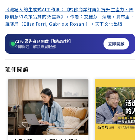
《職場人的生成式AI工作法：《哈佛商業評論》提升生產力、團
隊創意和決策品質的35堂課》，作者：艾麗莎．法瑞，賈布里．
羅薩尼（Elisa Farri, Gabriele Rosani），天下文化出版
72%
領先者已開啟【職場雷達】
立即開啟
立即開通！解鎖專屬服務
延伸閱讀