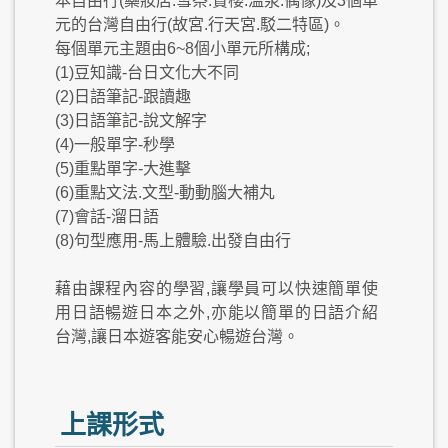
本自由行(藥妝店.雪祭.賞櫻.溫泉.偶像)及3個單
元的台灣自由行(故宮.行天宮.駁二特區)。
每個單元主題由6~8個小單元所構成;
(1)豆知識-台日文化大不同
(2)日語筆記-跟讀趣
(3)日語筆記-說文解字
(4)一般單字-秒學
(5)重點單字-大進擊
(6)重點文法.文型-動動腦大補丸
(7)會話-溜日語
(8)句型應用-馬上體驗.出發自由行
藉由課程內容的學習,讓學員可以快速簡單使
用日語暢遊日本之外,亦能以簡單的日語介紹
台灣,讓日本遊客能安心暢遊台灣。
上課形式