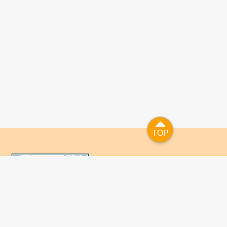
TOP
TOP
國人已進入數位學習及終身學習的時代，TaiwanLIFE自上
線服務以來，已開設超過九百課次，註冊者超過十萬人次，
為台灣打造出全民終身學習的優質環境。TaiwanLIFE has
been setting up over 900 online courses and owns over