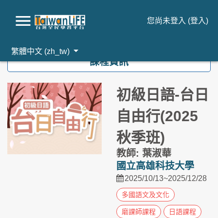
您尚未登入 (
登入
)
跳到主要內容
繁體中文 ‎(zh_tw)‎
課程資訊
初級日語-台日
自由行(2025
秋季班)
教師: 葉淑華
國立高雄科技大學
2025/10/13~2025/12/28
多國語文及文化
磨課師課程
日語課程