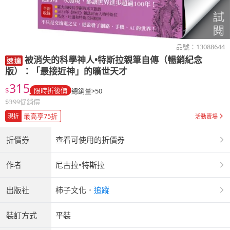
品號：
13088644
被消失的科學神人•特斯拉親筆自傳（暢銷紀念
版）：「最接近神」的曠世天才
315
$
限時折後價
總銷量>50
$
399
促銷價
最高享75折
現折
活動賣場
折價券
查看可使用的折價券
作者
尼古拉•特斯拉
出版社
柿子文化
．
追蹤
裝訂方式
平裝