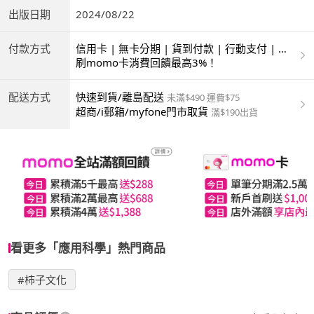
出版日期
2024/08/22
付款方式
信用卡 | 無卡分期 | 貨到付款 | 行動支付 | 超
商付款 | ATM | 銀聯卡
刷momo卡消費回饋最高3%！
配送方式
快速到貨/離島配送
未滿$490 運費$75
超商/i郵箱/myfone門市取貨
滿$190出貨
看更多「應用科學」熱門商品
#柿子文化