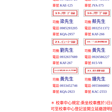
車號:
KAE-125
車號:
JYA-375
梁先生
蔡先生
司機:
司機:
電話:
0985293205
電話:
0932511372
車號:
KQA-2957
車號:
KAF-266
劉先生
黃先生
司機:
司機:
電話:
0932637689
電話:
0926586227
車號:
KAF-267
車號:
815-V8
黃先生
鍾先生
司機:
司機:
電話:
0933452746
電話:
0955666892
車號:
KQA-2923
車號:
KAC-2553
＊ 校車中心規定:乘坐校車應於3日
可至校車中心登記並開立延繳證明即