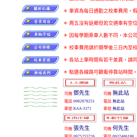
＊ 車資為每日通勤之校車費用，
＊ 周五沒有返鄉但若交通車有空
＊ 因每學期乘車人數不同，本公
＊ 校車費用請於開學後三日內至
＊ 各站上車時間有若干差異，請同
＊ 點選各線路可觀看停靠站時間
鄧先生
無此站
司機:
司機:
電話:
0982878251
電話:
無此站
車號:
KAA-3371
車號:
無此站
張先生
何先生
司機:
司機:
電話:
0975255726
電話:
0937486190