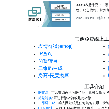
00984A是什麼？主動
色、配息機制、投資
2026-06-20
財富10
其他免費線上工
表情符號(emoji)
IP查询
简繁转换
二维码生成
身高/長度換算
工具介紹
IP查询
- 可以查询自己的IP位址，也可以输入I
简繁转换
: 可进行繁转简或是简转繁
二维码生成
- 输入网址或是任何其他资讯，快
UTM网址
- 选择UTM参数并输入网址，自动产