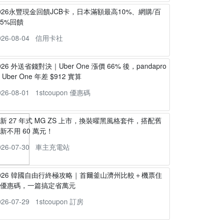
026永豐現金回饋JCB卡，日本滿額最高10%、網購/百
5%回饋
026-08-04
信用卡社
026 外送省錢對決｜Uber One 漲價 66% 後，pandapro
s Uber One 年差 $912 實算
026-08-01
1stcoupon 優惠碼
新 27 年式 MG ZS 上市，換裝曜黑風格套件，搭配舊
新不用 60 萬元！
026-07-30
車主充電站
026 韓國自由行終極攻略｜首爾釜山濟州比較＋機票住
宿優惠碼，一篇搞定省萬元
026-07-29
1stcoupon 訂房