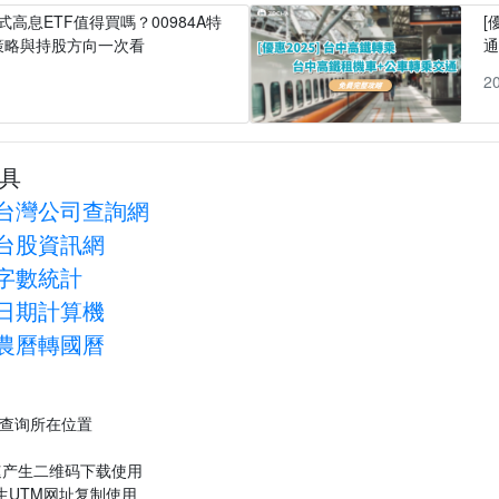
式高息ETF值得買嗎？00984A特
[
策略與持股方向一次看
1
2
具
台灣公司查詢網
台股資訊網
字數統計
日期計算機
農曆轉國曆
P查询所在位置
速产生二维码下载使用
生UTM网址复制使用