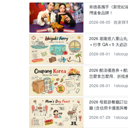
肯德基攜手《新世紀福
灣速食品牌！
2026-08-05
敗家輝
2026 基隆搭八重山
＋行李 QA＋5 大必訪，
2026-08-01
1stcou
2026 酷澎優惠券＋
怎麼拿怎麼用、折抵
2026-08-01
1stcou
2026 母親節餐廳訂位
廳 (含信用卡優惠與餐
2026-07-29
1stcou