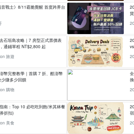
音戰士》8/11霸脆覺醒 首度跨界台
2
貨
哥
2
丸去石垣島攻略｜7 房型正式票價表
2
通鋪單程 NT$2,800 起
v
pon 旅遊
2
酷澎幣完整教學｜首購 7 折、酷澎幣
全
會少賺多少回饋
換
pon 購物
2
指南：Top 10 必吃吃到飽/米其林餐
2
券折扣)
pon 美食
2