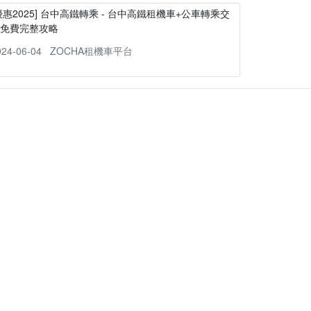
優惠2025] 台中高鐵轉乘 - 台中高鐵租機車+公車轉乘交
通免費完整攻略
024-06-04
ZOCHA租機車平台