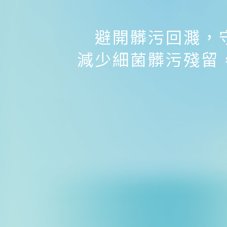
避開髒污回濺，
減少細菌髒污殘留