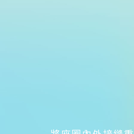
將座圈內外接縫