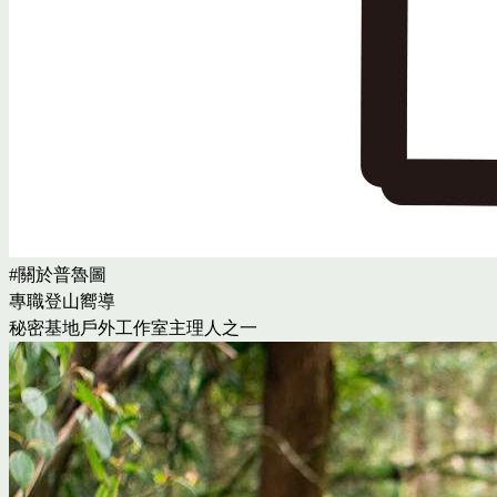
#關於普魯圖
專職登山嚮導
秘密基地戶外工作室主理人之一