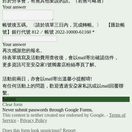
對於分享會，有無其他要說的話。（若無可略過）
Your answer
帳號後五碼。〈請於填單三日內，完成轉帳。〉 【匯款帳
號】銀行代號 812 ∕ 帳號 2022-10000-61160
*
Your answer
再次感謝您的報名。
待表單填寫及活動費用查收後，
會以mail寄出確認信件，
更多資訊可至安朶家1號獨書店粉絲專頁了解。
活動前兩日，亦會以mail寄出溫馨小提醒唷!
有任何活動上的問題，歡迎透過安朶家私訊或以mail回覆聯
繫。
Submit
Clear form
Never submit passwords through Google Forms.
This content is neither created nor endorsed by Google. -
Terms of
Service
-
Privacy Policy
Does this form look suspicious?
Report