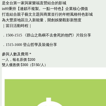
是全台第一家與家樂福直營結合的影城
in89秉持【連鎖不複製。一點一特色】企業核心價值
打造結合親子藝文主題與商業並行的年輕風格特色影城
為大豐原地區注入新能量，開創娛樂觀影新態度
｜當日活動時程｜
．1500-1515 《群山之島嶼不去會死的他們》片段分享
．
1515-1600 登山哲學及裝備分享
參與人數及費用
*
一人，報名原價 $200
雙人優惠價 $300（$150/人）