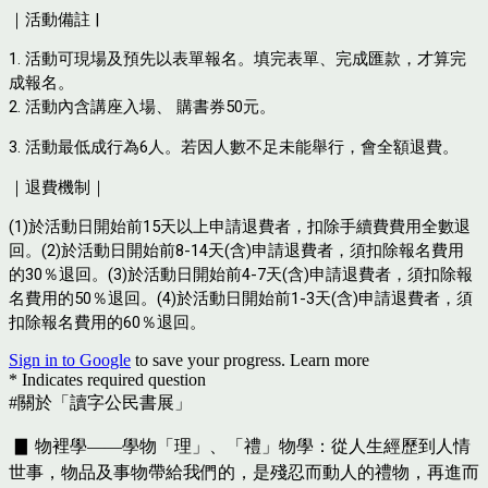
｜活動備註 |
1. 活動可現場及預先以表單報名。填完表單、完成匯款，才算完
成報名。
2. 活動內含講座入場、 購書券50元。
3.
活動最低成行為
6
人。若因人數不足未能舉行，會全額退費。
｜退費機制｜
(1)於活動日開始前15天以上申請退費者，扣除手續費費用全數退
回。
(2)於活動日開始前8-14天(含)申請退費者，須扣除報名費用
的30％退回。
(3)於活動日開始前4-7天(含)申請退費者，須扣除報
名費用的50％退回。
(4)於活動日開始前1-3天(含)申請退費者，須
扣除報名費用的60％退回。
Sign in to Google
to save your progress.
Learn more
* Indicates required question
#關於
「讀字公民書展」
▊ 物裡學——學物「理」、「禮」物學：從人生經歷到人情
世事，物品及事物帶給我們的，是殘忍而動人的禮物，再進而