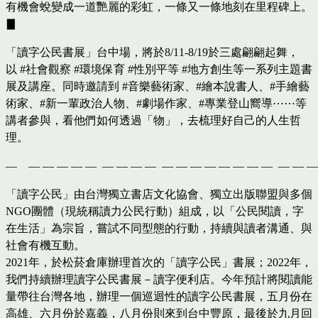
有機會蛻變成一道艷麗的彩虹，一條又一條地刻在里程碑上。
▊
​​「讀字公民書展」台中場，將於8/11-8/19於三處翩翩起舞，
以 #社會觀察 #環境保育 #性別平等 #地方創生等一系列主題書
展及講座。同時邀請到 #音樂藝術家、#繪本說書人、#手繪藝
術家、#新一輩政治人物、#劇場作家、#專業登山嚮導⋯⋯等
講者參與，看他們如何透過「物」，去梳理好自己的人生哲
理。
— — — — — — — — — — — — — — — — — — — — 
「讀字公民」由台灣獨立書店文化協會、獨立出版聯盟與多個
NGO團體（現統稱讀力公民行動）組成，以「公民閱讀，字
在生活」為宗旨，嘗試不同型態的行動，持續與讀者溝通、與
社會有機互動。
2021年，於松菸倉庫辦理首次的「讀字公民」書展；2022年，
我們持續辦理讀字公民書展－讀字便利店。今年預計將閱讀能
量帶往台灣各地，辦理一個巡迴性的讀字公民書展，五月份在
高雄、六月份於嘉義，八月份則來到台中豐原，最後於九月回