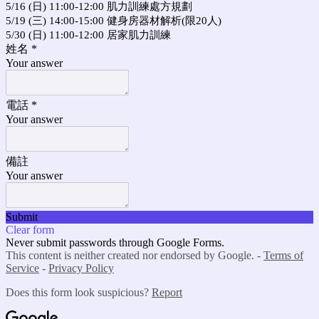
5/16 (日) 11:00-12:00 肌力訓練處方規劃
5/19 (三) 14:00-15:00 健身房器材解析(限20人)
5/30 (日) 11:00-12:00 居家肌力訓練
姓名
*
Your answer
電話
*
Your answer
備註
Your answer
Submit
Clear form
Never submit passwords through Google Forms.
This content is neither created nor endorsed by Google. -
Terms of
Service
-
Privacy Policy
Does this form look suspicious?
Report