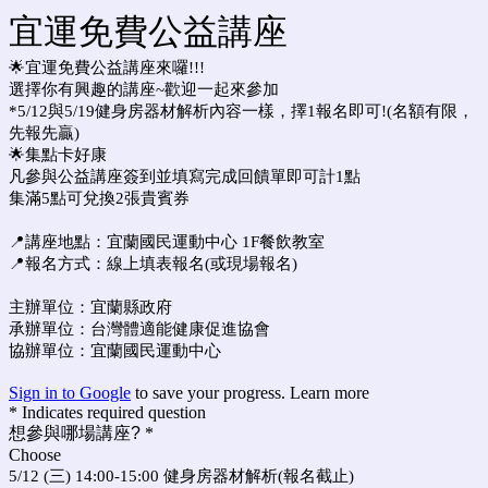
宜運免費公益講座
🌟宜運免費公益講座來囉!!!
選擇你有興趣的講座~歡迎一起來參加
*5/12與5/19健身房器材解析內容一樣，擇1報名即可!(名額有限，
先報先贏)
🌟集點卡好康
凡參與公益講座簽到並填寫完成回饋單即可計1點
集滿5點可兌換2張貴賓券
📍講座地點：宜蘭國民運動中心 1F餐飲教室
📍報名方式：線上填表報名(或現場報名)
主辦單位：宜蘭縣政府
承辦單位：台灣體適能健康促進協會
協辦單位：宜蘭國民運動中心
Sign in to Google
to save your progress.
Learn more
* Indicates required question
想參與哪場講座?
*
Choose
5/12 (三) 14:00-15:00 健身房器材解析(報名截止)