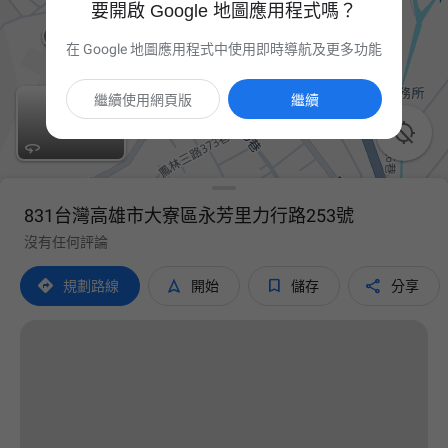
要開啟 Google 地圖應用程式嗎？
在 Google 地圖應用程式中使用即時導航及更多功能
繼續使用網頁版
繼續


831台灣高雄市大寮區永芳里力行路253號
沒有任何評論




規劃路線
開始
儲存
分享