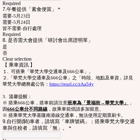
Required
7.午餐提供「素食便當」
*
需要-5月23日
需要-5月24日
皆不需要-自行處理
Required
8. 是否需大會提供「研討會出席證明單」
是
否
Clear selection
【 乘車資訊 】
１. 可搭乘「華梵大學交通車及666公車」。
２.「華梵大學交通車及666公車」之「時段、地點及車資」詳見
華梵大學總務處公告：
https://reurl.cc/zAa54y
3. 溫馨提醒：
※ 搭乘666公車，搭車前請注意
班車為「景福街→華梵大學」
，
因
666公車分不同路線
，故乘車前煩請多加留意。
※ 搭乘華梵大學基隆南港線交通車，無法使用定期票刷卡。
9.自行開(騎)車者，請填寫「車牌號碼」；搭乘華梵大學交通
車與住校者，請填寫「無」。
*