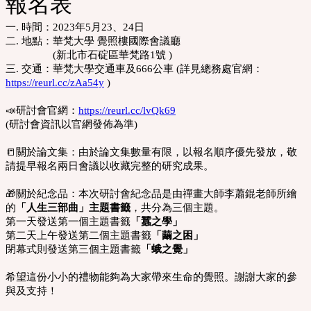
報名表
一. 時間：2023年5月23、24日
二. 地點：華梵大學 覺照樓國際會議廳
(新北市石碇區華梵路1號 )
三. 交通：華梵大學交通車及666公車 (詳見總務處官網：
https://reurl.cc/zAa54y
)
📣
研討會官網：
https://reurl.cc/lvQk69
(研討會資訊以官網發佈為準)
📒
關於論文集：由於論文集數量有限，以報名順序優先發放，敬
請提早報名兩日會議以收藏完整的研究成果。
🎁
關於紀念品：本次研討會紀念品是由禪畫大師李蕭錕老師所繪
的
「人生三部曲」主題書籤
，共分為三個主題。
第一天發送第一個主題書籤
「蠶之學」
第二天上午發送第二個主題書籤
「繭之困」
閉幕式則發送第三個主題書籤
「蛾之覺」
希望這份小小的禮物能夠為大家帶來生命的覺照。謝謝大家的參
與及支持！