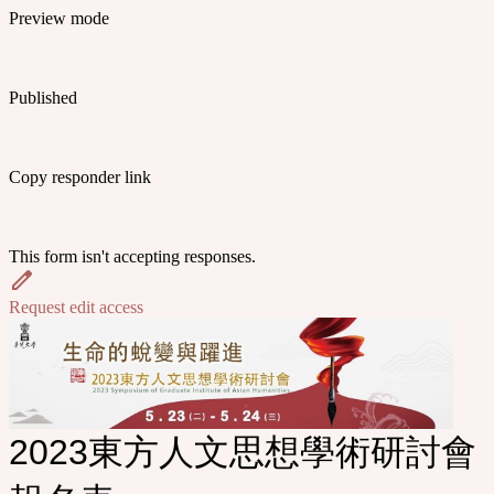
Preview mode
Published
Copy responder link
This form isn't accepting responses.
Request edit access
2023東方人文思想學術研討會