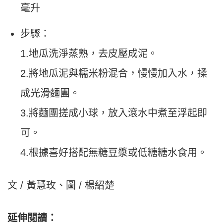
毫升
步驟：
1.地瓜洗淨蒸熟，去皮壓成泥。
2.將地瓜泥與糯米粉混合，慢慢加入水，揉
成光滑麵團。
3.將麵團搓成小球，放入滾水中煮至浮起即
可。
4.根據喜好搭配無糖豆漿或低糖糖水食用。
文 / 黃慧玫、圖 / 楊紹楚
延伸閱讀：