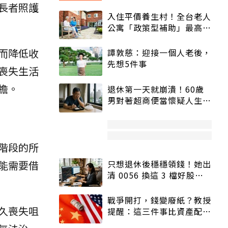
長者照護
入住平價養生村！全台老人
公寓「政策型補助」最高打
5折
而降低收
譚敦慈：迎接一個人老後，
先想5件事
喪失生活
擔。
退休第一天就崩潰！60歲
男對著超商便當懷疑人生
「一切好安靜」
階段的所
只想退休後穩穩領錢！她出
能需要借
清 0056 換這 3 檔好股：
股價高點照樣買
戰爭開打，錢變廢紙？教授
久喪失咀
提醒：這三件事比資產配置
更重要！