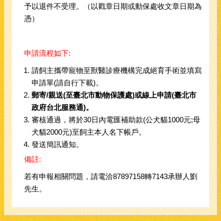
予以退件不受理。（以戳章日期或動保處收文章日期為
憑）
申請流程如下:
請飼主攜帶寵物至獸醫診療機構完成絕育手術並填寫
申請單(請自行下載)。
郵寄
/
親送(至臺北市動物保護處)
或
線上申請
(
臺北市
政府台北服務通
)。
審核通過，將於30日內電匯補助款(公犬貓1000元;母
犬貓2000元)至飼主本人名下帳戶。
發送簡訊通知。
備註:
若有申報相關問題，請電洽87897158轉7143承辦人劉
先生。