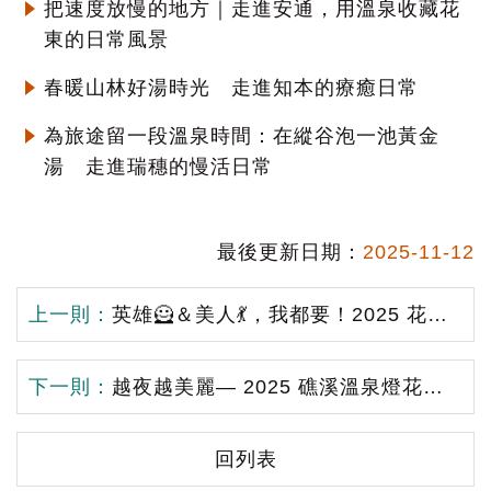
把速度放慢的地方｜走進安通，用溫泉收藏花
東的日常風景
春暖山林好湯時光 走進知本的療癒日常
為旅途留一段溫泉時間：在縱谷泡一池黃金
湯 走進瑞穗的慢活日常
最後更新日期：
2025-11-12
上一則：
英雄🦸＆美人💃，我都要！2025 花蓮太平洋溫泉季「花湯記行」11/22 暖心開跑！
下一則：
越夜越美麗— 2025 礁溪溫泉燈花季🎆閃耀登場 ✨
回列表