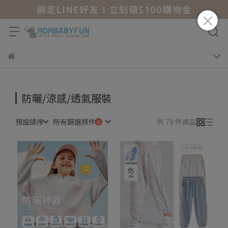
防曬/涼感/透氣服裝
預設排序
所有篩選條件
共 79 件商品