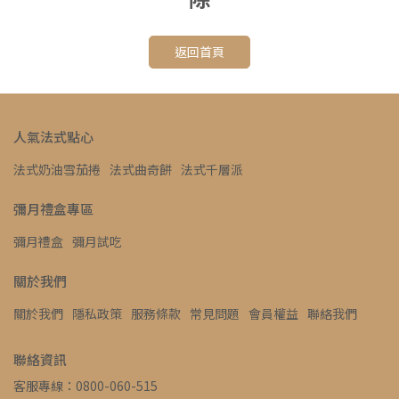
返回首頁
人氣法式點心
法式奶油雪茄捲
法式曲奇餅
法式千層派
彌月禮盒專區
彌月禮盒
彌月試吃
關於我們
關於我們
隱私政策
服務條款
常見問題
會員權益
聯絡我們
聯絡資訊
客服專線：0800-060-515