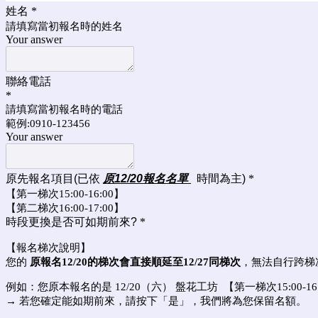
姓名
*
請填寫當初報名時的姓名
Your answer
聯絡電話
*
請填寫當初報名時的電話
範例:0910-123456
Your answer
原先報名項目(已依
原12/20報名名單
時間為主)
*
【第一梯次15:00-16:00】
【第二梯次16:00-17:00】
時段更換是否可如期前來?
*
【報名梯次說明】
您的
原報名12/20的梯次會直接順延至12/27同梯次
，無法自行跨梯
例如：您原本報名的是 12/20（六） 盤花工坊 【第一梯次15:00-
→ 若您確定能如期前來，請按下「是」，我們將為您保留名額。