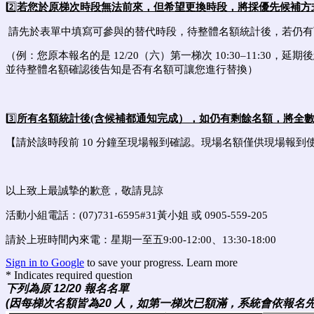
2️⃣
若您於原梯次時段無法前來，但希望更換時段，將採優先候補方
請先於表單中填寫可參與的替代時段，待整體名額統計後，若仍有可
（例：您原本報名的是 12/20（六）第一梯次 10:30–11:30
並待整體名額確認後告知是否有名額可讓您進行替換）
3️⃣
所有名額統計後(含候補都通知完成），如仍有剩餘名額，將全
【請於該時段前 10 分鐘至現場報到確認。現場名額僅供現場報到
以上致上最誠摯的歉意，敬請見諒
活動小組電話：(07)731-6595#31黃小姐 或 0905-559-205
請於上班時間內來電：星期一至五9:00-12:00、13:30-18:00
Sign in to Google
to save your progress.
Learn more
* Indicates required question
下列為原 12/20 報名名單
(因每梯次名額皆為20 人，如第一梯次已額滿，系統會依報