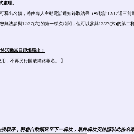
式處理。
釋出名額，將由專人主動電話通知錄取結果（📢預計12/17週三前
，延期後您無法參與12/27(六)的第一梯次時間，但可以參與12/27
數於活動當日現場釋出！
使用，不再另行開放網路報名。 】
名先後順序，將您自動順延至下一梯次，最終梯次安排請以此份名單