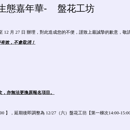
&生態嘉年華-
盤花工坊
至 12 月 27 日 辦理，對此造成您的不便，謹致上最誠摯的歉意，
持有效，不會取消！
跨梯次，亦無法更換原報名項目。
00 】
，延期後即調整為 12/27（六）
盤花工坊
【第一梯次
14:00-15:0