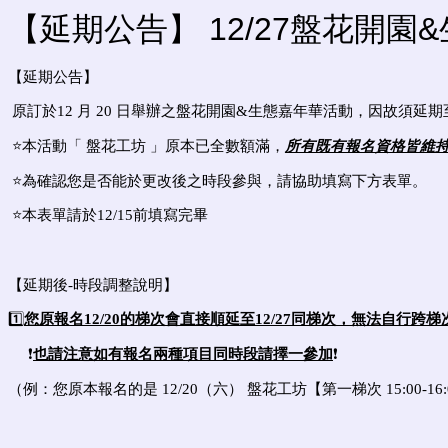
【延期公告】 12/27盤花開園
【延期公告】
原訂於12 月 20 日舉辦之盤花開園&生態嘉年華活動，因故須延期
⭐️本活動「 盤花工坊 」原本已全數額滿，
所有既有報名資格皆維
⭐️為確認您是否能於更改後之時段參與，請協助填寫下方表單。
⭐️本表單請於12/15前填寫完畢
【延期後-時段調整說明】
1️⃣
您原報名12/20的梯次會直接順延至12/27同梯次，無法自行
❗
也請注意如有報名兩種項目同時段請擇一參加
❗
（例：您原本報名的是 12/20（六）
盤花工坊【第一梯次 15:00-16: