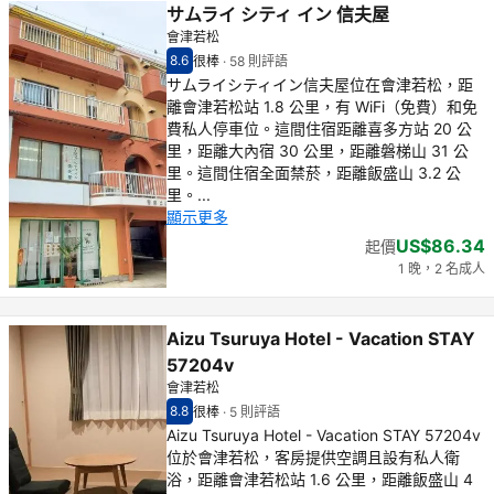
サムライ シティ イン 信夫屋
會津若松
8.6
很棒
·
58 則評語
住客評分（滿分 10 分） 8.6
很棒 - 之前住客的感想, 58 則評語
サムライシティイン信夫屋位在會津若松，距
離會津若松站 1.8 公里，有 WiFi（免費）和免
費私人停車位。這間住宿距離喜多方站 20 公
里，距離大內宿 30 公里，距離磐梯山 31 公
里。這間住宿全面禁菸，距離飯盛山 3.2 公
里。...
顯示更多
US$86.34
起價
1 晚，2 名成人
Aizu Tsuruya Hotel - Vacation STAY
57204v
會津若松
8.8
很棒
·
5 則評語
住客評分（滿分 10 分） 8.8
很棒 - 之前住客的感想, 5 則評語
Aizu Tsuruya Hotel - Vacation STAY 57204v
位於會津若松，客房提供空調且設有私人衛
浴，距離會津若松站 1.6 公里，距離飯盛山 4