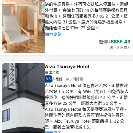
浴的空調客房。住宿可安排私人停車位，需額
外付費。 会津七日町inn 的每間客房都有寢具
和毛巾。 這間住宿距離喜多方站 21 公里，距
離大內宿 31 公里。最近的機場是福島機場，
距離会津七日町inn 77 公里。
顯示更多
US$55.49
起價
1 晚，2 名成人
Aizu Tsuruya Hotel
會津若松
8.5
非常好
·
148 則評語
住客評分（滿分 10 分） 8.5
非常好 - 之前住客的感想, 148 則評語
Aizu Tsuruya Hotel 位在會津若松，距離會津
若松站 1.5 公里，有 WiFi（免費）和免費私人
停車位。這間住宿距離飯盛山 4.1 公里，距離
喜多方站 22 公里，距離大內宿 30 公里。
Aizu Tsuruya Hotel 每天供應亞洲風味早餐。
這間住宿的櫃台服務人員可隨時提供住客建
議。 Aizu Tsuruya Hotel 距離磐梯山 32 公
里，距離會津若松城 1.5...
顯示更多