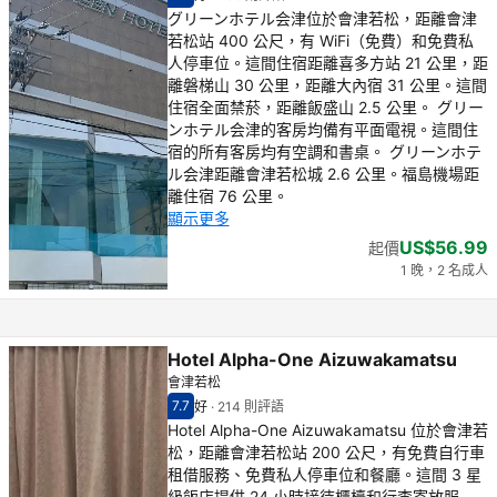
住客評分（滿分 10 分） 7.2
好 - 之前住客的感想, 235 則評語
グリーンホテル会津位於會津若松，距離會津
若松站 400 公尺，有 WiFi（免費）和免費私
人停車位。這間住宿距離喜多方站 21 公里，距
離磐梯山 30 公里，距離大內宿 31 公里。這間
住宿全面禁菸，距離飯盛山 2.5 公里。 グリー
ンホテル会津的客房均備有平面電視。這間住
宿的所有客房均有空調和書桌。 グリーンホテ
ル会津距離會津若松城 2.6 公里。福島機場距
離住宿 76 公里。
顯示更多
US$56.99
起價
1 晚，2 名成人
Hotel Alpha-One Aizuwakamatsu
會津若松
7.7
好
·
214 則評語
住客評分（滿分 10 分） 7.7
好 - 之前住客的感想, 214 則評語
Hotel Alpha-One Aizuwakamatsu 位於會津若
松，距離會津若松站 200 公尺，有免費自行車
租借服務、免費私人停車位和餐廳。這間 3 星
級飯店提供 24 小時接待櫃檯和行李寄放服