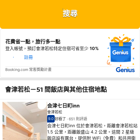
搜尋
花費省一點，旅行多一點
登入帳號，預訂會津若松特定住宿可省至少
10%
登入
註冊
Booking.com 常客獎勵計畫
會津若松－51 間飯店與其他住宿地點
会津七日町inn
會津若松
9.0
好極了
·
651 則評語
住客評分（滿分 10 分） 9.0
好極了 - 之前住客的感想, 651 則評語
会津七日町inn 位於會津若松，距離會津若松站
1.5 公里，距離飯盛山 4.2 公里。這間 2 星級
飯店設有露台，提供附 WiFi（免費）和共用衛