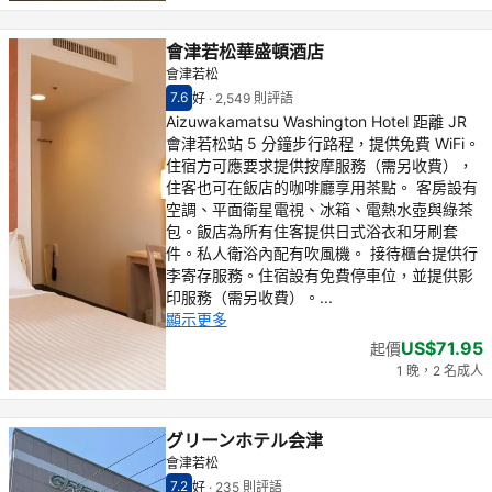
會津若松華盛頓酒店
會津若松
7.6
好
·
2,549 則評語
住客評分（滿分 10 分） 7.6
好 - 之前住客的感想, 2,549 則評語
Aizuwakamatsu Washington Hotel 距離 JR
會津若松站 5 分鐘步行路程，提供免費 WiFi。
住宿方可應要求提供按摩服務（需另收費），
住客也可在飯店的咖啡廳享用茶點。 客房設有
空調、平面衛星電視、冰箱、電熱水壺與綠茶
包。飯店為所有住客提供日式浴衣和牙刷套
件。私人衛浴內配有吹風機。 接待櫃台提供行
李寄存服務。住宿設有免費停車位，並提供影
印服務（需另收費）。...
顯示更多
US$71.95
起價
1 晚，2 名成人
グリーンホテル会津
會津若松
7.2
好
·
235 則評語