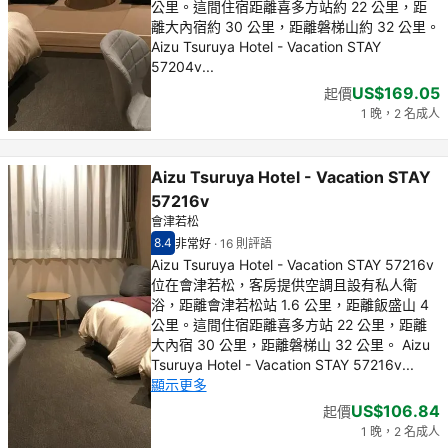
公里。這間住宿距離喜多方站約 22 公里，距
離大內宿約 30 公里，距離磐梯山約 32 公里。
Aizu Tsuruya Hotel - Vacation STAY
57204v...
US$169.05
起價
1 晚，2 名成人
Aizu Tsuruya Hotel - Vacation STAY
57216v
會津若松
8.4
非常好
·
16 則評語
住客評分（滿分 10 分） 8.4
非常好 - 之前住客的感想, 16 則評語
Aizu Tsuruya Hotel - Vacation STAY 57216v
位在會津若松，客房提供空調且設有私人衛
浴，距離會津若松站 1.6 公里，距離飯盛山 4
公里。這間住宿距離喜多方站 22 公里，距離
大內宿 30 公里，距離磐梯山 32 公里。 Aizu
Tsuruya Hotel - Vacation STAY 57216v...
顯示更多
US$106.84
起價
1 晚，2 名成人