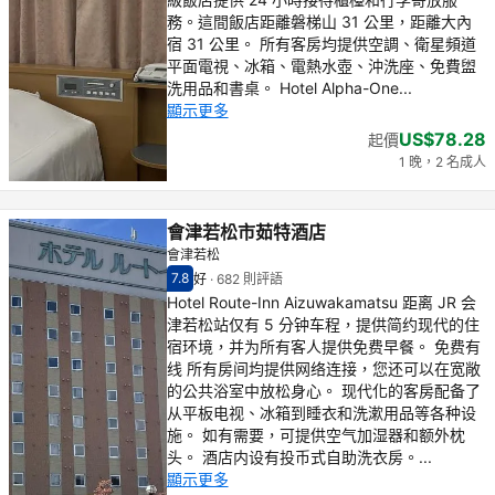
務。這間飯店距離磐梯山 31 公里，距離大內
宿 31 公里。 所有客房均提供空調、衛星頻道
平面電視、冰箱、電熱水壺、沖洗座、免費盥
洗用品和書桌。 Hotel Alpha-One...
顯示更多
US$78.28
起價
1 晚，2 名成人
會津若松市茹特酒店
會津若松
7.8
好
·
682 則評語
住客評分（滿分 10 分） 7.8
好 - 之前住客的感想, 682 則評語
Hotel Route-Inn Aizuwakamatsu 距离 JR 会
津若松站仅有 5 分钟车程，提供简约现代的住
宿环境，并为所有客人提供免费早餐。 免费有
线 所有房间均提供网络连接，您还可以在宽敞
的公共浴室中放松身心。 现代化的客房配备了
从平板电视、冰箱到睡衣和洗漱用品等各种设
施。 如有需要，可提供空气加湿器和额外枕
头。 酒店内设有投币式自助洗衣房。...
顯示更多