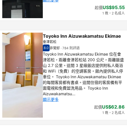
US$95.55
起價
1 晚，2 名成人
Toyoko Inn Aizuwakamatsu Ekimae
會津若松
8.0
非常好
·
784 則評語
住客評分（滿分 10 分） 8.0
非常好 - 之前住客的感想, 784 則評語
Toyoko Inn Aizuwakamatsu Ekimae 位在會
津若松，距離會津若松站 200 公尺，距離飯盛
山 2.7 公里。這間 3 星級飯店提供附私人衛浴
和 WiFi（免費）的空調客房。館內提供私人停
車位。 Toyoko Inn Aizuwakamatsu Ekimae
的每間客房都有書桌。這間住宿的客房備有平
面電視和免費盥洗用品。 Toyoko Inn
Aizuwakamatsu...
顯示更多
US$62.86
起價
1 晚，2 名成人