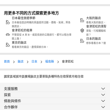
用更多不同的方式探索更多地方
日本最佳旅遊季節
大阪的飯店
日本最佳造訪時機的頁面提供活動、價格、氣候...等各
看看大阪的飯店，盡
會津若松的景點／
類資訊。
會津若松的租車
景點、行程體驗和更
不管是從 A 到 B，或是長途的公路旅行，都可以租台車
旅？
日本的飯店
開上路！
東京的飯店
想多看看日本？搜尋
看看東京的飯店，盡情探索日本。
首頁
飯店
日本
福島縣
會津若松
國家
區域
城市
區
機場
飯店
主要景點
各種特色住宿
探索月租住宿
支援服務
探索
條款與條件
合作夥伴