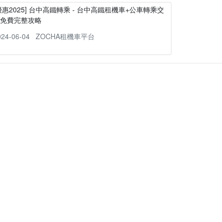
優惠2025] 台中高鐵轉乘 - 台中高鐵租機車+公車轉乘交
通免費完整攻略
024-06-04
ZOCHA租機車平台