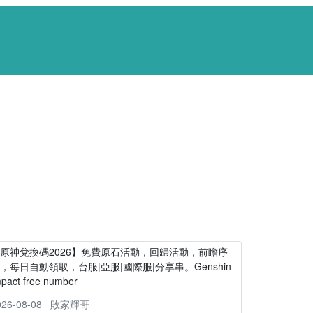
原神兌換碼2026】免費原石活動，回歸活動，前瞻序
，每日自動領取，台服|亞服|國際服|分享串。Genshin
mpact free number
026-08-08
敗家輝哥