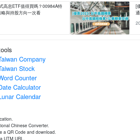
式高息ETF值得買嗎？00984A特
[
策略與持股方向一次看
1
2
tools
Taiwan Company
Taiwan Stock
Word Counter
Date Calculator
Lunar Calendar
cation.
itional Chinese Converter.
ate a QR Code and download.
e a UTM URL.