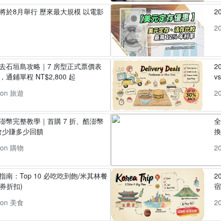
」將於8月舉行 歷來最大規模 以電影
2
2
丸去石垣島攻略｜7 房型正式票價表
2
通鋪單程 NT$2,800 起
v
pon 旅遊
2
酷澎幣完整教學｜首購 7 折、酷澎幣
全
會少賺多少回饋
換
pon 購物
2
指南：Top 10 必吃吃到飽/米其林餐
2
券折扣)
pon 美食
2