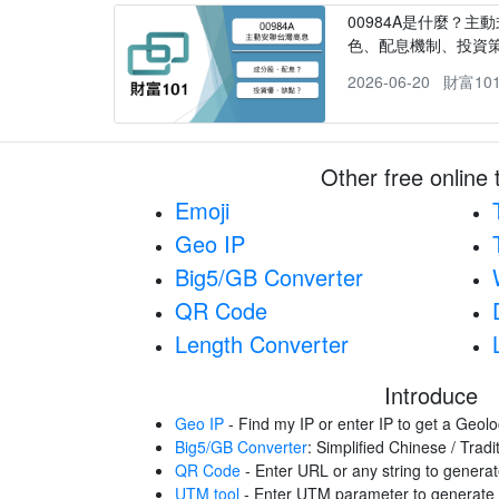
00984A是什麼？主動
色、配息機制、投資
2026-06-20
財富10
Other free online 
Emoji
Geo IP
Big5/GB Converter
QR Code
Length Converter
Introduce
Geo IP
- Find my IP or enter IP to get a Geolo
Big5/GB Converter
: Simplified Chinese / Trad
QR Code
- Enter URL or any string to gener
UTM tool
- Enter UTM parameter to generat