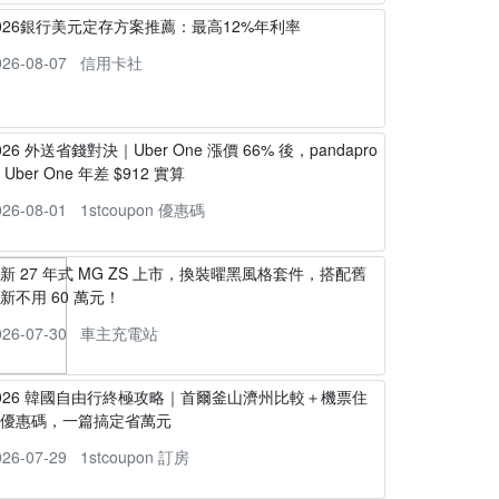
026銀行美元定存方案推薦：最高12%年利率
026-08-07
信用卡社
026 外送省錢對決｜Uber One 漲價 66% 後，pandapro
s Uber One 年差 $912 實算
026-08-01
1stcoupon 優惠碼
新 27 年式 MG ZS 上市，換裝曜黑風格套件，搭配舊
新不用 60 萬元！
026-07-30
車主充電站
026 韓國自由行終極攻略｜首爾釜山濟州比較＋機票住
宿優惠碼，一篇搞定省萬元
026-07-29
1stcoupon 訂房