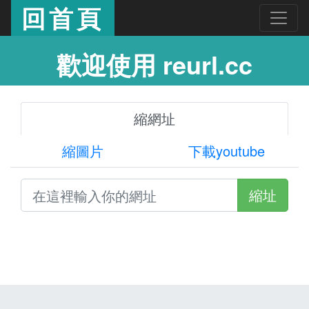
回首頁
歡迎使用 reurl.cc
縮網址
縮圖片
下載youtube
縮址