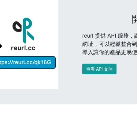
reurl 提供 API
網址，可以輕鬆整合
導入讓你的產品更易
查看 API 文件