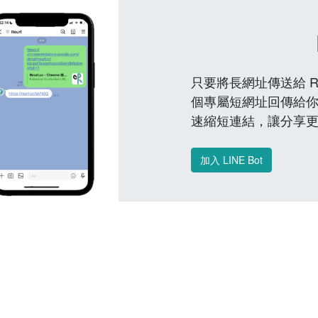
只要將長網址傳送給 Reu
個專屬短網址回傳給你
速縮短連結，讓分享
加入 LINE Bot
常見問題 FAQ