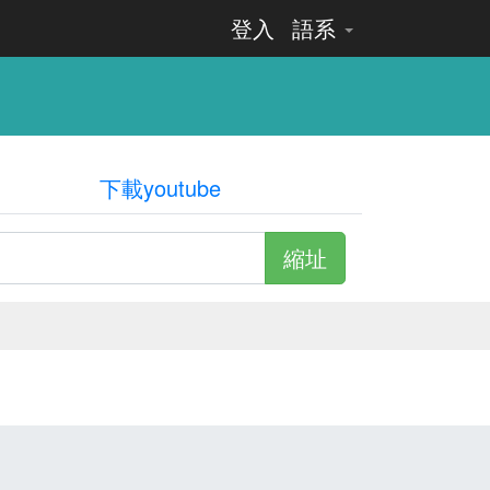
登入
語系
下載youtube
縮址