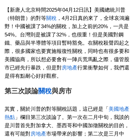
【新唐人北京時間2025年04月12日訊】美國總統川普
（特朗普）的對等
關稅
，4月2日真的來了，全球哀鴻遍
野！中國被課了34%的關稅，加上之前的20%，一共是
54%。台灣則是被課了32%，也很重！但是美國對鋼
鐵、藥品與半導體等項目暫時豁免。在關稅殺聲四起之
際，很多國家也要實施報復性關稅，同時也有很多要和
美國協商，所以想必要會有一陣兵荒馬亂之際，儘管股
市已經先行暴跌，但是對
房地產
行業衝擊如何，我們還
是得有點耐心好好觀察。
第三次談論
關稅
與房市
其實，關於川普的對等關稅話題，這已經是「
美國地產
熱點
」欄目第三次談論了。第一次在二月中旬，我談的
是川普首先對加拿大、墨西哥和中國加徵關稅的目的，
還有可能對
房地產
市場帶來的影響；第二次是三月中