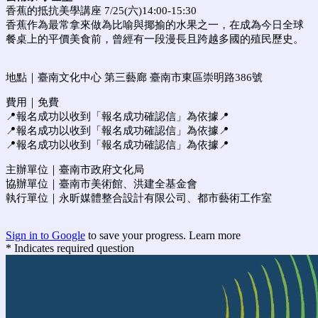
香蕉的抵抗美學講座
7/25(
六
)14:00-15:30
香蕉作為最常拿來做為比喻與揶揄的水果之一，在成為今日全球
餐桌上的平價美食前，曾經有一段漫長且跨越多國的殖民歷史。
地點｜
臺南文化中心 第三藝廊
臺南市東區崇明路386號
費用｜免費
📍
報名成功以收到
「
報名成功確認信
」
為依據
📍
📍報名成功以收到
「
報名成功確認信
」
為依據📍
📍報名成功以收到
「
報名成功確認信
」
為依據📍
主辦單位｜臺南市政府文化局
協辦單位｜臺南市美術館、洪建全基金會
執行單位｜永昕媒體整合設計有限公司、都市藝術工作室
Sign in to Google
to save your progress.
Learn more
* Indicates required question