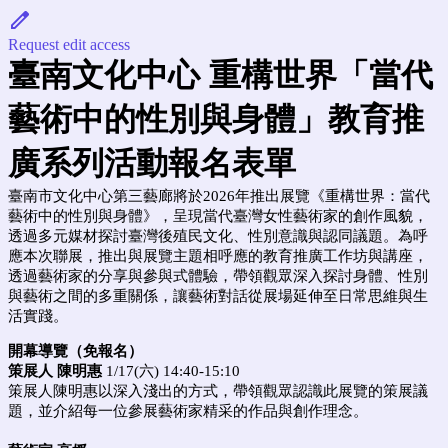
Request edit access
臺南文化中心 重構世界「當代
藝術中的性別與身體」教育推
廣系列活動報名表單
臺南市文化中心第三藝廊將於2026年推出展覽《重構世界：當代
藝術中的性別與身體》，呈現當代臺灣女性藝術家的創作風貌，
透過多元媒材探討臺灣後殖民文化、性別意識與認同議題。為呼
應本次聯展，推出與展覽主題相呼應的教育推廣工作坊與講座，
透過藝術家的分享與參與式體驗，帶領觀眾深入探討身體、性別
與藝術之間的多重關係，讓藝術對話從展場延伸至日常思維與生
活實踐。
開幕導覽（免報名）
策展人 陳明惠
1/17(
六
) 14:40-15:10
策展人陳明惠以深入淺出的方式，帶領觀眾認識此展覽的策展議
題，並介紹每一位參展藝術家精采的作品與創作理念。