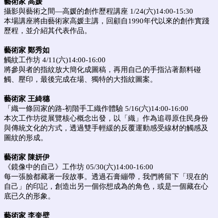
藝術家
高媛
攝影與藝術之間—高媛的創作歷程講座
1/24(
六
)14:00-15:30
本場講座將由藝術家高媛主講，回顧自
1990
年代以來的創作實踐
歷程，並介紹其代表作品。
藝術家 鄭秀如
觸紋工作坊
4/11(
六
)14:00-16:00
將參與者的指紋放大簡化成圖稿，再用自己的手指沾著顏料碰
觸、壓印，最後完成在場、獨特的大指紋圖案。
藝術家
王綺穗
「織一條回家的路
-
初階手工織作體驗
5/16(
六
)14:00-16:00
本次工作坊從展覽核心概念出發，以「織」作為追尋原住民身份
與傳統文化的方式，透過雙手輕緩的反覆運動感受線材的觸感及
圖紋的形成。
藝術家
陳妍伊
《鏡像中的自己》工作坊
05/30(
六
)14:00-16:00
每一張臉都藏著一段故事。透過石膏繃帶，我們將留下「現在的
自己」的印記，創造出另一個你想成為的角色，或是一個藏在心
底已久的形象。
藝術家 李奎壁