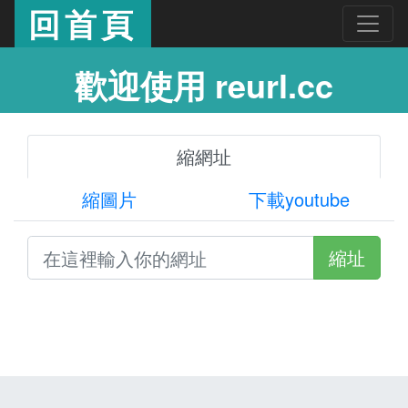
回首頁
歡迎使用 reurl.cc
縮網址
縮圖片
下載youtube
縮址