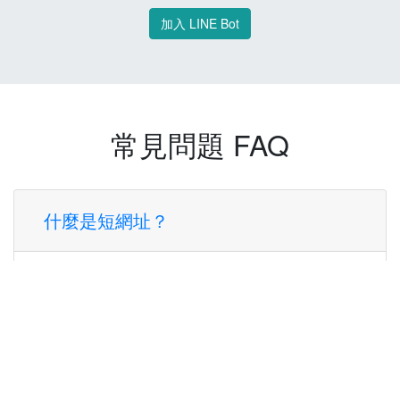
加入 LINE Bot
常見問題 FAQ
什麼是短網址？
短網址是一種將長網址轉換成簡短網址的服
務，讓您可以更方便地分享連結。
使用短網址有什麼好處？