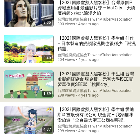
【2021國際虛擬人黑客松】台灣原創IP
跨域應用組 最佳影片獎 – Idol City「天橋
魔術師の台北浪漫之旅」
台灣虛擬網紅協會TaiwanVTuberAssociation
3:05
1:30:08
393 views • 4 years ago
《喜单3》中式英语杀进美国脱口秀！华裔服务员不会英语，
【2021國際虛擬人黑客松】學生組 佳作
靠口音把全场笑疯了！#喜剧之王单口季 #脱口秀 #搞笑 #喜
– 日本製造的變頻除濕機也很稀少「潮濕
剧 #funny #综艺
笑翻天综艺社 and 叭叭一下
•
357K views
精靈」
台灣虛擬網紅協會TaiwanVTuberAssociation
3:49
204 views • 4 years ago
【2021國際虛擬人黑客松】學生組 台灣
虛擬網紅協會 現金賞 – 元智大學ISEE實
習單位廣SEE幫「桃園city」
台灣虛擬網紅協會TaiwanVTuberAssociation
1:39
288 views • 4 years ago
【2021國際虛擬人黑客松】學生組 愛迪
斯科技股份有限公司 現金賞 – 我家貓咪
愛旅遊「全台最大聖王公廟在哪裡」
台灣虛擬網紅協會TaiwanVTuberAssociation
54:59
4:37
299 views • 4 years ago
Watch his reaction when he’s told he’s a GOOD BOY for the