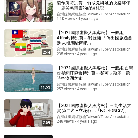
製作所特別賞---竹取羌與她的快樂夥伴-
「鹿谷羌精靈的旅遊札記」
Explore simpler, safer experiences for kids and
Learn more
families
台灣虛擬網紅協會TaiwanVTuberAssociation
7:35
1.1K views • 4 years ago
【2021國際虛擬人黑客松】 一般組
Affinity特別賞---我就懶 「偽出國旅遊首
選 來桃園龍岡吧 」
台灣虛擬網紅協會TaiwanVTuberAssociation
2:44
235 views • 4 years ago
【2021國際虛擬人黑客松】 一般組 台灣
虛擬網紅協會特別賞---柴可夫斯基「跨
時空澎湖之旅」
台灣虛擬網紅協會TaiwanVTuberAssociation
11:53
257 views • 4 years ago
47:40
【2021國際虛擬人黑客松】三創生活大
牛奶加上它，骨头烂成渣！吃一次骨头就破一个洞，骨科专家
賞 第二名 –立花れい「BIG SONG(2)」
1口都不敢碰，不想70岁一过就坐轮椅的，再喜欢都要忌口！
台灣虛擬網紅協會TaiwanVTuberAssociation
【家庭大医生】
《家有大中医》官方频道
•
706K views
248 views • 4 years ago
2:59