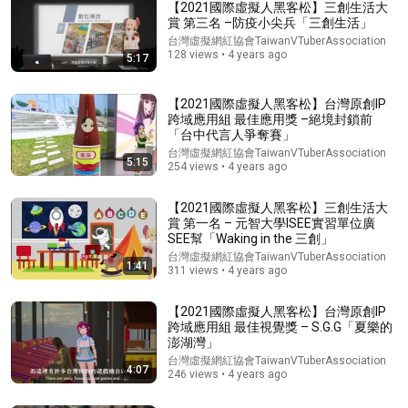
【2021國際虛擬人黑客松】三創生活大
賞 第三名 –防疫小尖兵「三創生活」
台灣虛擬網紅協會TaiwanVTuberAssociation
128 views • 4 years ago
5:17
【2021國際虛擬人黑客松】台灣原創IP
跨域應用組 最佳應用獎 –絕境封鎖前
「台中代言人爭奪賽」
台灣虛擬網紅協會TaiwanVTuberAssociation
5:15
254 views • 4 years ago
18:08
【2021國際虛擬人黑客松】三創生活大
5 Jobs So Desperate For Workers They'll Hire You On the
賞 第一名 – 元智大學ISEE實習單位廣
Spot
SEE幫「Waking in the 三創」
Shane Hummus
•
1.5M views
台灣虛擬網紅協會TaiwanVTuberAssociation
1:41
311 views • 4 years ago
【2021國際虛擬人黑客松】台灣原創IP
跨域應用組 最佳視覺獎 – S.G.G「夏樂的
澎湖灣」
台灣虛擬網紅協會TaiwanVTuberAssociation
4:07
246 views • 4 years ago